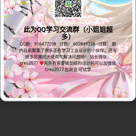
法。“特征要求”会根据当前使用的特征命令，智能提示
用户需要满足的几何条件，确保设计符合要求。而“检查
问题答疑♥资料白嫖
几何”则提供了多种实用工具，如高亮显示重叠、相交、
连接处和开放端等，同时支持检查焦点、相切点和图元
群内有大量学习资料哟~
此为QQ学习交流群（小姐姐超
信息，帮助用户快速发现并修复草绘中的问题，确保草
多）
绘的正确性和可用性。无论是初学者还是资深设计师，
点我直接加群嘛
QQ群：916477208 （1群） 602849358 （2群） 群
都能通过本视频掌握这些功能，提升草绘效率，优化设
内目前聚集了很多正在学习工业设计的小伙伴，还有
计质量。
很多厉害的大佬帮忙解决问题哟！ 站长微信：
Continue reading...
creo2077
另外有需要转型结构设计的可以加微信
Creo2077 包就业 可试学
2025-01-08
by
免费Creo教程
Creo全命令教程
草绘命令
0