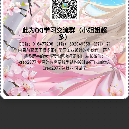
本视频教程含图文详细讲解了如何在Creo中使用可行性
优化功能设计一个符合规定容量的瓶子。首先，视频介
问题答疑♥资料白嫖
绍了如何计算瓶子的内部体积，并根据液体密度进行换
算，确保设计满足容量要求。对于复杂形状的瓶子，可
群内有大量学习资料哟~
此为QQ学习交流群（小姐姐超
行性优化功能可以自动计算容积，简化设计流程。视频
多）
通过实际演示，展示了如何选择曲面、生成内部体积
点我直接加群嘛
块、测量体积，并设置设计约束与变动尺寸，最终自动
QQ群：916477208 （1群） 602849358 （2群） 群
内目前聚集了很多正在学习工业设计的小伙伴，还有
调整瓶身高度以达到目标体积。无论是工业设计师还是
很多厉害的大佬帮忙解决问题哟！ 站长微信：
产品工程师，都能通过本视频掌握可行性优化的核心技
creo2077
另外有需要转型结构设计的可以加微信
巧，提升设计效率与精准度。
Creo2077 包就业 可试学
Continue reading...
2025-01-11
by
免费Creo教程
Creo拓展知识
0