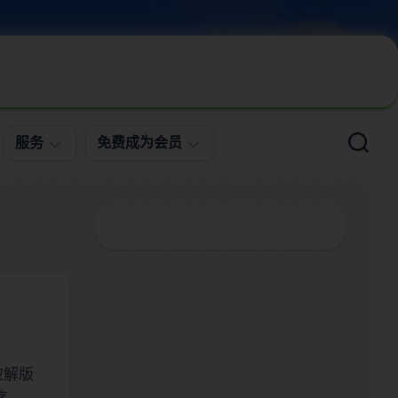
服务
免费成为会员
问
会
题
员
求
登
助
录
案
免
例
费
更
注
新
册
和破解版
直
播