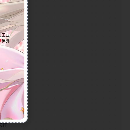
键事
。无
.0
学习工业
另外
步骤及不
文件