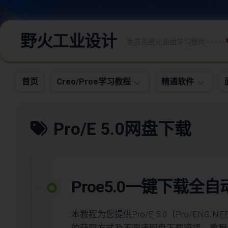
野火工业设计
免费系统化曲面学习教程>>>>>
首页
Creo/Proe学习教程
精通软件
Creo/Proe
命
Pro/E 5.0网盘下载
全
令
命
图
令
文
教
资
程
料
Proe5.0一键下载
Creo/Proe
大
系
全
统
本教程为您提供Pro/E 5.0（Pro/ENGI
高
化
级