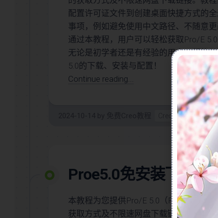
的获取方式及不限速网盘下载链接。教程
入
曲
门
配置许可证文件到创建桌面快捷方式的全
面
事项，例如避免使用中文路径、不随意更
Creo/Proe
(规
系
划
通过本教程，用户可以轻松获取Pro/E 
统
中)
无论是初学者还是有经验的用户，都能从中
化
关
5.0的下载、安装与配置！
基
系
础
Continue reading...
阵
(规
列
划
(规
中)
划
2024-10-14
by
免费Creo教程
Creo软件
0
Creo/Proe
中)
系
KeyShot(规
统
划
化
中)
曲
Proe5.0免安装下
面
AutoCAD(规
(规
划
划
中)
本教程为您提供Pro/E 5.0（Pro/ENGI
中)
SolidWorks(规
获取方式及不限速网盘下载链接。教程内
Creo/Proe