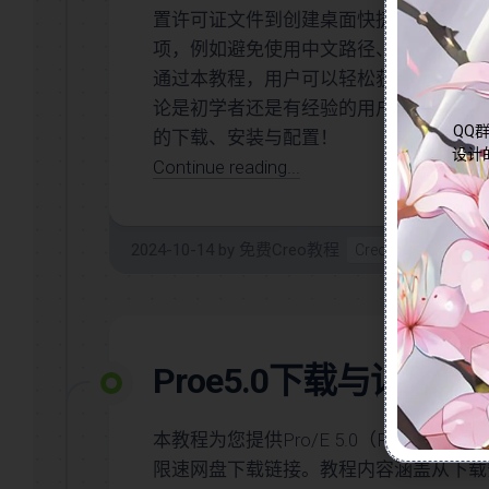
划
置许可证文件到创建桌面快捷方式的全过
系
中)
统
项，例如避免使用中文路径、不随意更改
化
通过本教程，用户可以轻松获取Pro/E 
结
论是初学者还是有经验的用户，都能从中获得
构
QQ群
的下载、安装与配置！
Creo/Proe
设计
Continue reading...
必
学
知
识
2024-10-14
by
免费Creo教程
Creo软件
0
点
Creo/Proe
技
巧
短
Proe5.0下载与详
视
频
本教程为您提供Pro/E 5.0（Pro/ENGI
Creo/Proe
练
限速网盘下载链接。教程内容涵盖从下载
手