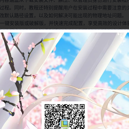
内容涵盖从下载安装文件、解压、以管理员身份运行安装程
测
图
验
过程。同时，教程还特别提醒用户在安装过程中需要注意的
纸
改默认路径设置，以及如何解决可能出现的物理地址问题。
入
曲
门
5.0一键安装版或破解版，并快速完成配置，享受高效的设计体
面
学
获得实用的安装技巧和解决方案。立即学习，快速完成Pro
素
习
材
测
(规
验
划
零
中)
件
结
基
构
础
图
测
档
验
(规
(规
划
划
中)
载与安装教程不限速下载
中)
结
曲
构
面
NEER Wildfire 5.0）的详细下载与安装方法，包括免安装版和
资
问题答疑♥资料白嫖
精
容涵盖从下载安装文件、解压、以管理员身份运行安装程序
料
SolidWorks
通