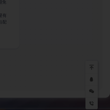
避免
是有
与配