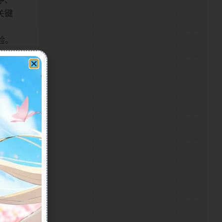
序、
录
关键
播
(规
划
验。
中)
/E
我
的
订
单
关
于
我
们
破解版的
、配