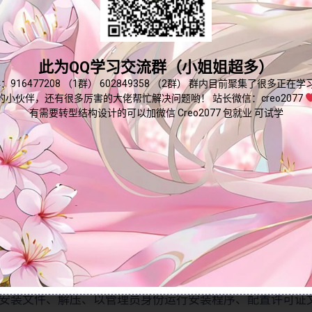
基
程。同时，教程还特别提醒用户在安装过程中需要注意的关
测
群内有大量学习资料哟~
础
试
默认路径设置，以及如何解决可能出现的物理地址问题。
入
(规
5.0免安装版或破解版，并快速完成配置，享受高效的设计体验
门
划
点我直接加群嘛
此为QQ学习交流群（小姐姐超多）
(规
实用的安装技巧和解决方案。立即学习，快速完成Pro/E 5
中)
划
：916477208 （1群） 602849358 （2群） 群内目前聚集了很多正在
结
中)
的小伙伴，还有很多厉害的大佬帮忙解决问题哟！ 站长微信：creo2077
构
有需要转型结构设计的可以加微信 Creo2077 包就业 可试学
SolidWorks
基
钣
础
金
测
设
验
计
(规
(规
划
划
中)
中)
细安装教程不限速下载
SolidWorks
非
标
NEER Wildfire 5.0）的详细下载与安装方法，包括破解版安装
机
械
安装文件、解压、以管理员身份运行安装程序、配置许可证
(规