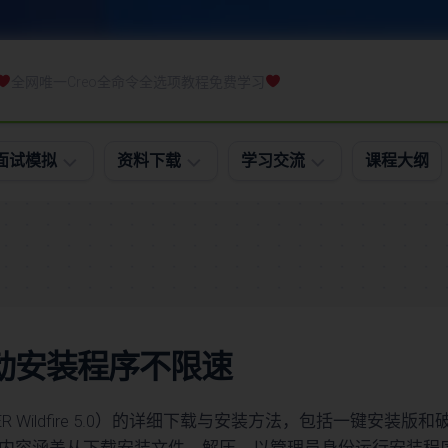
全网唯一Creo全命令全选项教程免费学习
面试模拟
资料下载
学习交流
课程大纲
模
软
学
拟
件
习
面
下
排
试
载
行
笔
课
试
件
全自动安装程序不限速
软
下
件
载
精
NEER Wildfire 5.0）的详细下载与安装方法，包括一键安装版
练
通
习