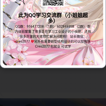
栏、工具工具栏、视图工具栏、柔性建模工具栏以及应
问题答疑♥资料白嫖
用程序工具栏的功能与使用方法，涵盖从建模到分析的
完整工作流程。同时，教程重点演示如何通过自定义功
群内有大量学习资料哟~
此为QQ学习交流群（小姐姐超
能区调整工具栏的显示内容，让用户能够根据个人习惯
多）
和工作需求灵活配置界面，提升设计效率。无论是初学
点我直接加群嘛
QQ群：916477208 （1群） 602849358 （2群） 群
者还是资深用户，都能通过本教程快速上手Creo 9.0工
内目前聚集了很多正在学习工业设计的小伙伴，还有
具栏设置，优化工作流程，实现更高效的设计体验。
很多厉害的大佬帮忙解决问题哟！ 站长微信：
Continue reading...
creo2077
另外有需要转型结构设计的可以加微信
Creo2077 包就业 可试学
2024-10-19
by
免费Creo教程
Creo入门
0