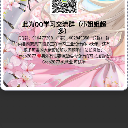
弧作为边界线仍出现凹陷的根本原因，并独家揭秘通过
问题答疑♥资料白嫖
调整控制点选项将拟合方式改为弧长参数的完美解决方
案。教程详细演示：1）凹陷问题的诊断方法 2）控制点
群内有大量学习资料哟~
此为QQ学习交流群（小姐姐超
参数的精准调节 3）弧长拟合的优化效果对比。掌握这
多）
一技巧，您将能轻松创建光顺过渡的高质量曲面，彻底
告别拐弯处凹陷困扰。特别适合从事汽车造型、消费电
点我直接加群嘛
QQ群：916477208 （1群） 602849358 （2群） 群
内目前聚集了很多正在学习工业设计的小伙伴，还有
子等需要A级曲面的设计师和工程师学习提升。
很多厉害的大佬帮忙解决问题哟！ 站长微信：
Continue reading...
creo2077
另外有需要转型结构设计的可以加微信
Creo2077 包就业 可试学
2025-04-21
by
免费Creo教程
Creo/Proe曲面技巧
Creo短视频
0