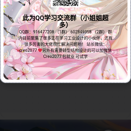
问题答疑♥资料白嫖
用骨架折弯功能精准控制变形区域，轻松完成复杂造型
设计。教程重点演示：1）零件分割的智能技巧 2）骨架
群内有大量学习资料哟~
此为QQ学习交流群（小姐姐超
折弯的参数设置 3）局部变形的精细调节。操作简单高
多）
效，特别适合产品设计、工业造型等领域的初学者快速
掌握高级变形技术！
点我直接加群嘛
QQ群：916477208 （1群） 602849358 （2群） 群
内目前聚集了很多正在学习工业设计的小伙伴，还有
Continue reading...
很多厉害的大佬帮忙解决问题哟！ 站长微信：
creo2077
另外有需要转型结构设计的可以加微信
Creo2077 包就业 可试学
2025-04-24
by
免费Creo教程
Creo/Proe曲面技巧
Creo短视频
0