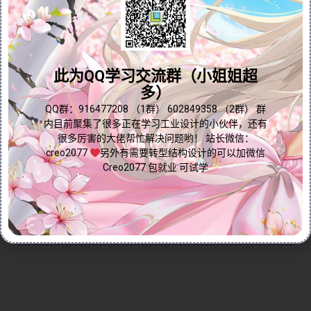
滑过渡与美观效果。教程详细讲解了倒圆角命令的基本
概念，以及不同类型的圆角（如圆形、滚球形、圆锥形
问题答疑♥资料白嫖
等）的应用场景。视频还深入解析了多种选项功能，包
括延伸曲面、完全倒圆角、通过曲线倒圆角和弦倒圆
群内有大量学习资料哟~
此为QQ学习交流群（小姐姐超
角，并通过实例演示帮助用户理解如何在不同设计需求
多）
下选择合适的倒圆角类型与参数，以达到最佳效果。无
论您是工业设计初学者还是希望提升设计质量的专业人
点我直接加群嘛
QQ群：916477208 （1群） 602849358 （2群） 群
内目前聚集了很多正在学习工业设计的小伙伴，还有
士，本视频都能为您提供实用指导，助您轻松掌握倒圆
很多厉害的大佬帮忙解决问题哟！ 站长微信：
角技巧，优化产品设计！
creo2077
另外有需要转型结构设计的可以加微信
Continue reading...
Creo2077 包就业 可试学
2024-11-17
by
免费Creo教程
Creo全命令教程
工程工具
0