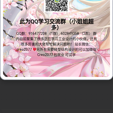
巧。通过实例演示，视频详细展示了如何对基准平面、
问题答疑♥资料白嫖
曲线、曲面、实体以及特征进行镜像操作，并深入讲解
镜像命令中的关键选项，例如隐藏原始几何体和从属关
群内有大量学习资料哟~
此为QQ学习交流群（小姐姐超
系选择。无论您是Creo/Proe初学者还是资深用户，本
多）
视频都能帮助您快速提升建模效率，优化设计流程。立
即观看，解锁镜像命令的核心功能，让您的设计更加高
点我直接加群嘛
QQ群：916477208 （1群） 602849358 （2群） 群
内目前聚集了很多正在学习工业设计的小伙伴，还有
效精准！
很多厉害的大佬帮忙解决问题哟！ 站长微信：
Continue reading...
creo2077
另外有需要转型结构设计的可以加微信
Creo2077 包就业 可试学
2024-12-04
by
免费Creo教程
Creo全命令教程
编辑命令
0