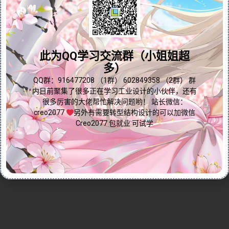
具。样式命令（旧版本称为造型命令）在曲面样式造型
和零件样式造型中发挥着关键作用，能够高效创建复杂
问题答疑♥资料白嫖
的空间曲线和曲面。教程详细介绍了样式命令的基本用
法、功能及其与外部特征的关联，操作方式类似于Rhino
群内有大量学习资料哟~
此为QQ学习交流群（小姐姐超
软件。视频还涵盖了样式模块的界面、活动平面、快捷
多）
工具栏以及可视镜像等功能，为后续深入学习打下基
础。无论您是从事工业设计、产品造型还是曲面建模，
点我直接加群嘛
QQ群：916477208 （1群） 602849358 （2群） 群
内目前聚集了很多正在学习工业设计的小伙伴，还有
本教程都将为您提供实用的操作指南，助您提升设计效
很多厉害的大佬帮忙解决问题哟！ 站长微信：
率与创意表达能力。
creo2077
另外有需要转型结构设计的可以加微信
Continue reading...
Creo2077 包就业 可试学
2024-12-10
by
免费Creo教程
Creo全命令教程
曲面命令
0