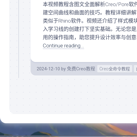
入
本视频教程含图文全面解析Creo/Por
曲
门
面
建空间曲线和曲面的技巧。教程详细讲解
Creo/Proe
(规
类似于Rhino软件。视频还介绍了样式
系
划
入学习线的创建打下坚实基础。无论您是
统
中)
化
用的操作指南，助您提升设计效率与创意
关
基
Continue reading...
系
础
阵
(规
列
划
(规
中)
2024-12-10
by
免费Creo教程
Creo全命令教程
划
Creo/Proe
中)
系
KeyShot(规
统
划
化
中)
曲
面
AutoCAD(规
(规
划
划
中)
中)
SolidWorks(规
Creo/Proe