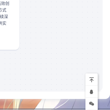
高效创
录
播
方式
(规
后续深
划
供实
中)
我
的
订
单
关
于
我
们