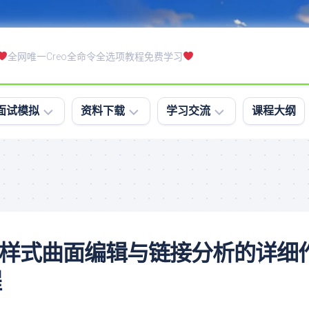
全网唯一Creo全命令全选项教程免费学习
面试模拟
资料下载
学习交流
课程大纲
模
软
学
拟
件
习
面
下
排
试
载
行
笔
课
试
件
令教程-样式曲面编辑与链接分析的详细
软
下
件
载
程
精
练
通
习