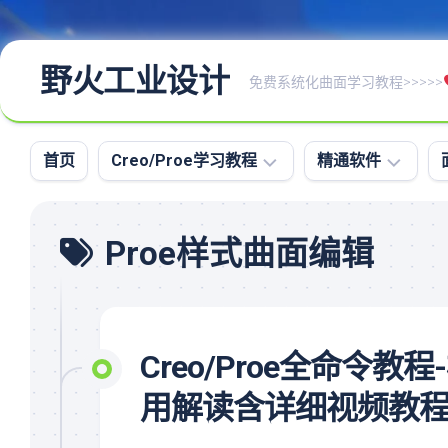
野火工业设计
免费系统化曲面学习教程>>>>>
首页
Creo/Proe学习教程
精通软件
Creo/Proe
命
Proe样式曲面编辑
全
令
命
图
令
文
教
资
程
料
Creo/Proe全命
Creo/Proe
大
系
全
用解读含详细视频教
统
高
化
级