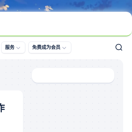
服务
免费成为会员
问
会
题
员
求
登
助
录
案
免
例
费
作
更
注
新
册
直
播