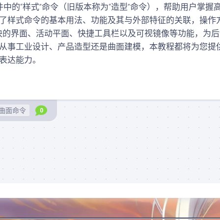
测
e软件中的“样式”命令（旧版本称为“造型”命令），帮助用户掌握
图
验
纸
了样式命令的基本用法、功能及其与外部特征的关联，操作
入
模块的界面、活动平面、快捷工具栏以及可视镜像等功能，为
曲
门
面
从事工业设计、产品造型还是曲面建模，本教程都将为您提
学
素
习
表达能力。
材
测
(规
验
划
零
中)
件
曲面命令
0
结
基
构
础
图
测
档
验
(规
(规
划
划
中)
中)
结
曲
构
面
资
精
料
SolidWorks
通