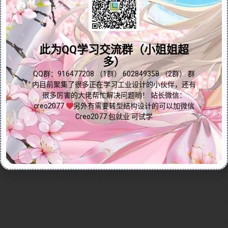
别适用于设计存在视觉盲区可能导致危险的产品。此
外，该工具还可用于渲染或快速生成放射状曲面，提升
问题答疑♥资料白嫖
设计效率。视频通过实际操作演示了“视野”工具的基本
用法，包括如何选择视野位置、目标对象、排除对象，
群内有大量学习资料哟~
此为QQ学习交流群（小姐姐超
以及设置视野距离和使用遮挡物等关键步骤。无论您是
多）
产品设计师还是希望优化视觉模拟流程的专业人士，本
点我直接加群嘛
QQ群：916477208 （1群） 602849358 （2群） 群
视频都能为您提供实用指导，助您轻松掌握“视野”工
内目前聚集了很多正在学习工业设计的小伙伴，还有
具，提升设计安全性与视觉效果！
很多厉害的大佬帮忙解决问题哟！ 站长微信：
Continue reading...
creo2077
另外有需要转型结构设计的可以加微信
Creo2077 包就业 可试学
2024-12-20
by
免费Creo教程
Creo全命令教程
分析仿真
0