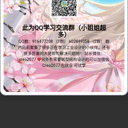
品设计。视频详细介绍了装配体的概念，指导用户如何
新建装配体，并深入讲解装配体界面的基本组成和核心
问题答疑♥资料白嫖
功能。同时，视频对比了高版本与低版本Creo在装配功
能上的差异，帮助用户快速适应不同版本的操作。此
群内有大量学习资料哟~
此为QQ学习交流群（小姐姐超
外，视频还强调了在装配体中创建特征与在零件中创建
多）
特征的区别，为用户提供更高效的设计思路。无论您是
点我直接加群嘛
QQ群：916477208 （1群） 602849358 （2群） 群
Creo与Pro/E初学者还是资深用户，本视频都能助您快
内目前聚集了很多正在学习工业设计的小伙伴，还有
速掌握装配功能的核心技巧，提升产品设计效率！
很多厉害的大佬帮忙解决问题哟！ 站长微信：
Continue reading...
creo2077
另外有需要转型结构设计的可以加微信
Creo2077 包就业 可试学
2024-12-28
by
免费Creo教程
Creo全命令教程
装配环境
0