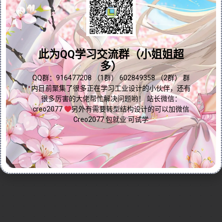
品，如箱子、机架等结构。视频逐步演示了如何创建框
架项目、选择梁的类型、放置梁、设置接头以及创建子
问题答疑♥资料白嫖
装配等操作，同时还介绍了如何使用连接元素和新建自
定义元素，为用户提供灵活的设计选项。由于框架功能
群内有大量学习资料哟~
此为QQ学习交流群（小姐姐超
与结构工程师的日常工作关联较小，视频重点介绍了其
多）
基本应用，并推荐用户参考视频下方的图文教程以获取
更深入的信息。无论是机械设计师还是产品工程师，都
点我直接加群嘛
QQ群：916477208 （1群） 602849358 （2群） 群
内目前聚集了很多正在学习工业设计的小伙伴，还有
能通过本视频掌握框架功能的核心操作，提升设计效
很多厉害的大佬帮忙解决问题哟！ 站长微信：
率。
creo2077
另外有需要转型结构设计的可以加微信
Continue reading...
Creo2077 包就业 可试学
2024-12-29
by
免费Creo教程
Creo全命令教程
辅助功能
0