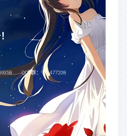
录
播
(规
划
中)
册！
我
的
订
单
关
358 QQ2群：916477208
于
我
们