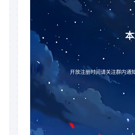
入
曲
门
面
Creo/Proe
(规
系
划
统
中)
本
化
关
基
系
础
阵
(规
列
划
(规
中)
划
开放注册时间请关注群内通知~ 站长
Creo/Proe
中)
系
KeyShot(规
统
划
化
中)
曲
面
AutoCAD(规
(规
划
划
中)
中)
SolidWorks(规
Creo/Proe