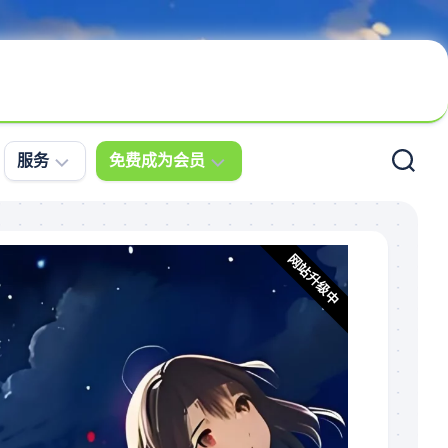
服务
免费成为会员
问
会
题
员
网站升级中
求
登
助
录
案
免
例
费
更
注
新
册
直
播