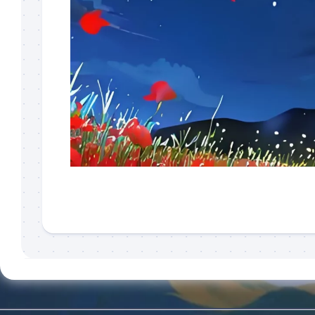
划
系
中)
统
化
结
构
Creo/Proe
必
学
知
识
点
Creo/Proe
技
巧
短
视
频
Creo/Proe
练
手