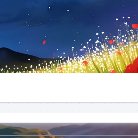
基
测
础
试
入
(规
门
划
(规
中)
划
结
中)
构
SolidWorks
基
钣
础
金
测
设
验
计
(规
(规
划
划
中)
中)
SolidWorks
非
标
机
械
(规