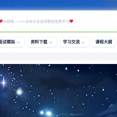
全网唯一Creo全命令全选项教程免费学习
面试模拟
资料下载
学习交流
课程大纲
模
软
学
拟
件
习
面
下
排
试
载
行
笔
课
试
件
软
下
件
载
精
练
通
习