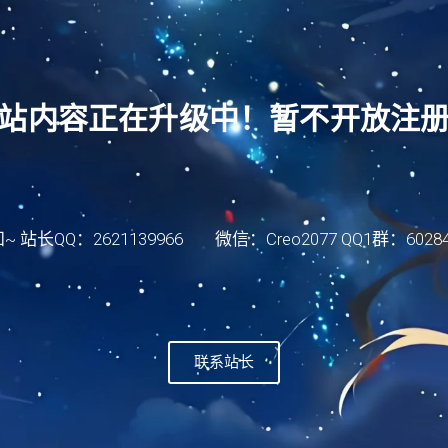
测
图
验
纸
入
曲
门
面
学
站内容正在升级中！暂不开放注
素
习
材
测
(规
验
划
零
中)
件
结
基
QQ：2621139966 微信：Creo2077 QQ1群：602849
构
础
图
测
档
验
(规
(规
划
划
中)
中)
联系站长
结
曲
构
面
资
精
料
SolidWorks
通