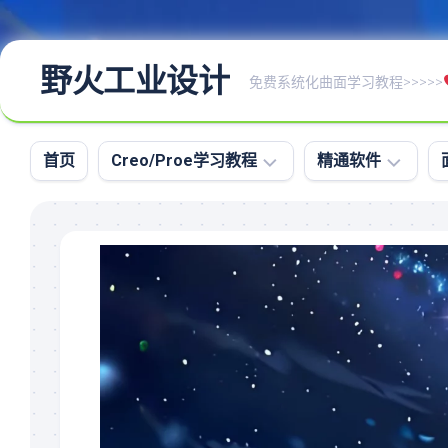
野火工业设计
免费系统化曲面学习教程>>>>>
首页
Creo/Proe学习教程
精通软件
Creo/Proe
命
全
令
命
图
令
文
教
资
程
料
Creo/Proe
大
系
全
统
高
化
级