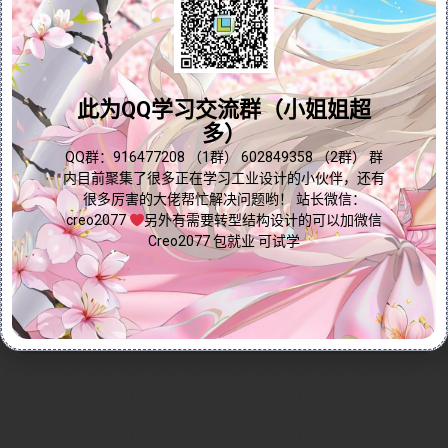
技巧。约束是草绘中不可或缺的元素，能够使图形更加
规整和精确。视频详细讲解了多种常用约束类型，包括
问题答疑♥资料白嫖
数值约束、水平约束、竖直约束、相切约束、对称约
束、终点约束、相等约束、垂直约束、重合约束和平行
群内有大量学习资料哟~
此为QQ学习交流群（小姐姐超
约束，并演示了如何删除约束和解释约束。此外，视频
多）
还特别提到了无法手动创建的共线/投影约束，帮助用户
全面理解草绘约束的应用场景与技巧。无论您是Creo与
点我直接加群嘛
QQ群：916477208 （1群） 602849358 （2群） 群
内目前聚集了很多正在学习工业设计的小伙伴，还有
Proe初学者还是资深用户，本视频都能助您提升草绘效
很多厉害的大佬帮忙解决问题哟！ 站长微信：
率，优化设计流程！
creo2077
另外有需要转型结构设计的可以加微信
Continue reading...
Creo2077 包就业 可试学
2025-01-08
by
免费Creo教程
Creo全命令教程
草绘命令
0