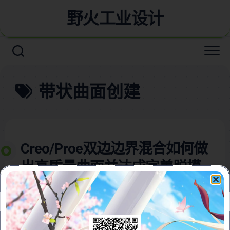
野火工业设计
带状曲面创建
Creo/Proe双边边界混合如何做
出高质量曲面并达成完美脱模
斜度可变截面扫描配合曲面实
战技巧演示