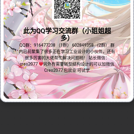
本视频独家揭秘Creo/Proe在缺少第二方向曲线时创建
高质量曲面的专业技法！视频完整演示如何通过扫描功
问题答疑♥资料白嫖
能生成带状曲面，再结合边界混合实现平滑过渡，最终
打造符合脱模斜度要求的完美曲面。教程重点突破传统
建模限制，详细讲解：1）扫描曲面的精确定位技巧 2）
群内有大量学习资料哟~
此为QQ学习交流群（小姐姐超
边界混合的优化参数设置 3）脱模斜度的实时检测方
多）
法。掌握这一工作流程，您将能轻松应对复杂曲面建模
点我直接加群嘛
QQ群：916477208 （1群） 602849358 （2群） 群
挑战，大幅提升模具友好型产品设计能力。特别适合从
内目前聚集了很多正在学习工业设计的小伙伴，还有
事注塑产品、消费电子外壳设计的工程师学习提升。
很多厉害的大佬帮忙解决问题哟！ 站长微信：
creo2077
另外有需要转型结构设计的可以加微信
Continue reading...
Creo2077 包就业 可试学
2025-04-19
by
免费Creo教程
Creo/Proe曲面技巧
Creo短视频
0