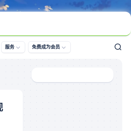
服务
免费成为会员
问
会
题
员
求
登
助
录
案
免
例
费
视
更
注
新
册
直
播