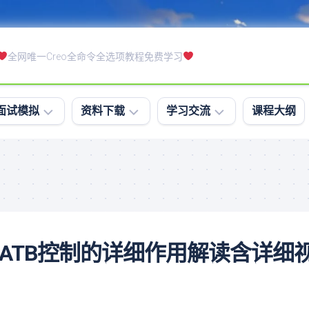
全网唯一Creo全命令全选项教程免费学习
面试模拟
资料下载
学习交流
课程大纲
模
软
学
拟
件
习
面
下
排
试
载
行
笔
课
试
件
教程-ATB控制的详细作用解读含详细
软
下
件
载
精
练
通
习