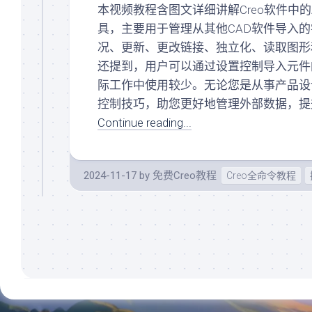
入
本视频教程含图文详细讲解Creo软件中
曲
门
面
具，主要用于管理从其他CAD软件导入
Creo/Proe
(规
况、更新、更改链接、独立化、读取图形
系
划
还提到，用户可以通过设置控制导入元件
统
中)
化
际工作中使用较少。无论您是从事产品设
关
基
控制技巧，助您更好地管理外部数据，提
系
础
阵
Continue reading...
(规
列
划
(规
中)
划
Creo/Proe
2024-11-17
by
免费Creo教程
中)
Creo全命令教程
系
KeyShot(规
统
划
化
中)
曲
面
AutoCAD(规
(规
划
划
中)
中)
SolidWorks(规
Creo/Proe