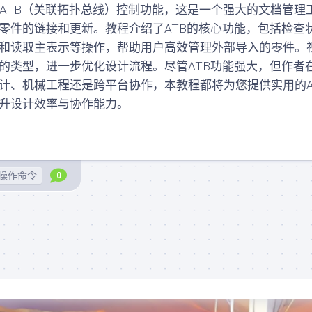
测
的ATB（关联拓扑总线）控制功能，这是一个强大的文档管理
图
验
纸
的零件的链接和更新。教程介绍了ATB的核心功能，包括检查
入
和读取主表示等操作，帮助用户高效管理外部导入的零件。
曲
门
面
的类型，进一步优化设计流程。尽管ATB功能强大，但作者
学
素
习
计、机械工程还是跨平台协作，本教程都将为您提供实用的A
材
测
升设计效率与协作能力。
(规
验
划
零
中)
件
结
基
构
础
操作命令
0
图
测
档
验
(规
(规
划
划
中)
中)
结
曲
构
面
资
精
料
SolidWorks
通