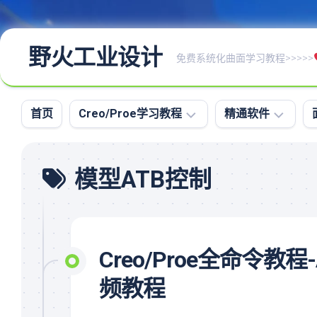
野火工业设计
免费系统化曲面学习教程>>>>>
首页
Creo/Proe学习教程
精通软件
Creo/Proe
命
模型ATB控制
全
令
命
图
令
文
教
资
程
料
Creo/Proe全命令
Creo/Proe
大
系
全
频教程
统
高
化
级