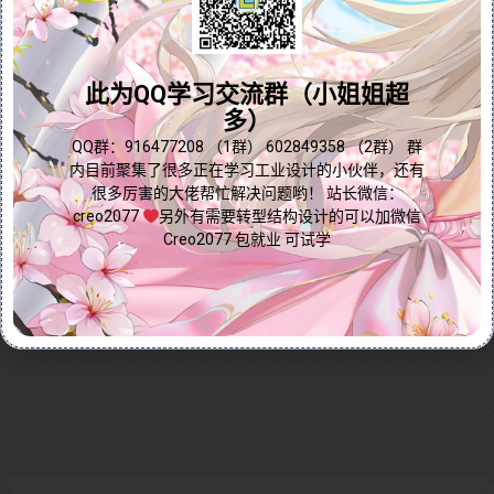
UDF特征库类似于标准零件库，用户可以将预先创建的
问题答疑♥资料白嫖
特征快速插入到新零件中，显著提升设计效率。视频以
Creo 9.0为例，详细演示了如何使用UDF库中的支口特
群内有大量学习资料哟~
此为QQ学习交流群（小姐姐超
征，并展示了UDF在创建支口、助位、卡扣等常见结构
多）
中的实际应用。通过本视频，您将掌握UDF的使用技
巧，优化设计流程，缩短产品开发周期，为高效设计提
点我直接加群嘛
QQ群：916477208 （1群） 602849358 （2群） 群
内目前聚集了很多正在学习工业设计的小伙伴，还有
供强大支持。
很多厉害的大佬帮忙解决问题哟！ 站长微信：
Continue reading...
creo2077
另外有需要转型结构设计的可以加微信
Creo2077 包就业 可试学
2024-11-18
by
免费Creo教程
Creo全命令教程
获取数据
0