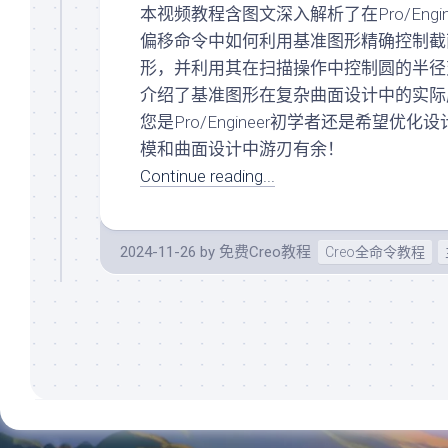
入
本视频教程含图文深入解析了在Pro/Engin
曲
门
面
偏移命令中如何利用基准图形精确控制截
Creo/Proe
(规
形，并利用其在扫描操作中控制圆的半径
系
划
介绍了基准图形在复杂曲面设计中的实际
统
中)
化
您是Pro/Engineer初学者还是希
关
基
模和曲面设计中游刃有余！
系
础
阵
Continue reading...
(规
列
划
(规
中)
划
Creo/Proe
2024-11-26
by
免费Creo教程
中)
Creo全命令教程
系
KeyShot(规
统
划
化
中)
曲
面
AutoCAD(规
(规
划
划
中)
中)
SolidWorks(规
Creo/Proe