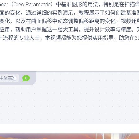
测
eer（Creo Parametric）中基准图形的用法，特别是在扫描
图
验
纸
面的变化。通过详细的实例演示，教程展示了如何创建基准
入
变化，以及在曲面偏移中动态调整偏移距离的变化。视频还
曲
门
面
应用，帮助用户掌握这一强大工具，提升设计效率与精度。
学
素
习
望优化设计流程的专业人士，本视频都能为您提供实用指导，助您在3
材
测
(规
验
划
零
中)
件
结
基
构
础
主体基准
0
图
测
档
验
(规
(规
划
划
中)
中)
结
曲
构
面
资
精
料
SolidWorks
通