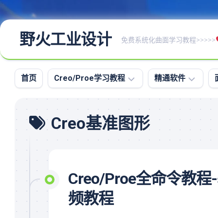
野火工业设计
免费系统化曲面学习教程>>>>>
首页
Creo/Proe学习教程
精通软件
Creo/Proe
命
Creo基准图形
全
令
命
图
令
文
教
资
程
料
Creo/Proe全命
Creo/Proe
大
系
全
频教程
统
高
化
级