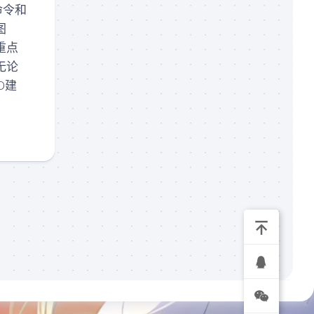
命令和
录
播
图
(规
重点
划
无论
中)
D建
我
的
订
单
关
于
我
们