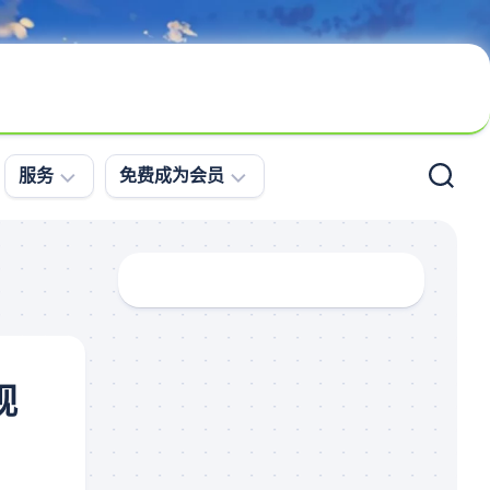
服务
免费成为会员
问
会
题
员
求
登
助
录
案
免
例
费
视
更
注
新
册
直
播