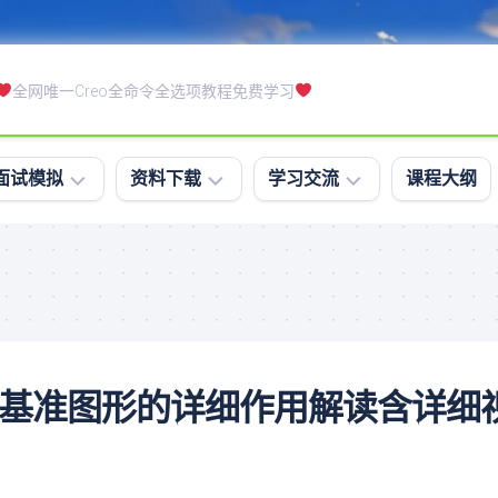
全网唯一Creo全命令全选项教程免费学习
面试模拟
资料下载
学习交流
课程大纲
模
软
学
拟
件
习
面
下
排
试
载
行
笔
课
试
件
令教程-基准图形的详细作用解读含详细
软
下
件
载
精
练
通
习