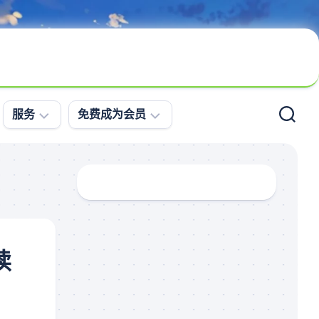
服务
免费成为会员
问
会
题
员
求
登
助
录
案
免
例
费
读
更
注
新
册
直
播