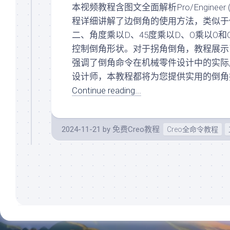
入
本视频教程含图文全面解析Pro/Engine
曲
门
面
程详细讲解了边倒角的使用方法，类似于
Creo/Proe
(规
二、角度乘以D、45度乘以D、O乘以O
系
划
控制倒角形状。对于拐角倒角，教程展示
统
中)
化
强调了倒角命令在机械零件设计中的实际
关
基
设计师，本教程都将为您提供实用的倒角
系
础
阵
Continue reading...
(规
列
划
(规
中)
划
Creo/Proe
2024-11-21
by
免费Creo教程
中)
Creo全命令教程
系
KeyShot(规
统
划
化
中)
曲
面
AutoCAD(规
(规
划
划
中)
中)
SolidWorks(规
Creo/Proe