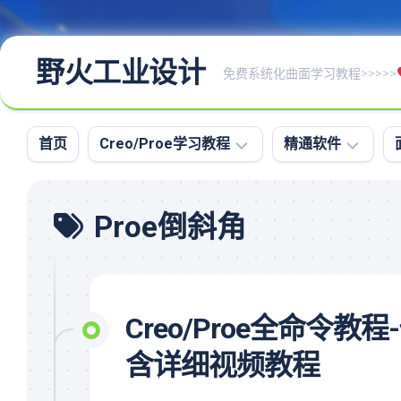
野火工业设计
免费系统化曲面学习教程>>>>>
首页
Creo/Proe学习教程
精通软件
Creo/Proe
命
Proe倒斜角
全
令
命
图
令
文
教
资
程
料
Creo/Proe全命
Creo/Proe
大
系
全
含详细视频教程
统
高
化
级