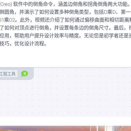
测
er (Creo) 软件中的倒角命令，涵盖边倒角和拐角倒角两大功能
图
验
纸
倒圆角，并演示了如何设置多种倒角类型，包括D乘D、第一
入
和O1乘O2。此外，视频还介绍了如何通过偏移曲面和相切距离
曲
门
面
了如何对顶点进行倒角，并设置每条边的倒角尺寸。最后，
学
素
习
应用，帮助用户提升设计效率与精度。无论您是初学者还是
材
测
技巧，优化设计流程。
(规
验
划
零
中)
件
结
基
构
础
工程工具
0
图
测
档
验
(规
(规
划
划
中)
中)
结
曲
构
面
资
精
料
SolidWorks
通