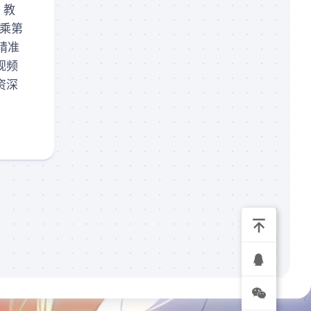
。教
录
播
乘第
(规
精准
划
视频
中)
资深
我
的
订
单
关
于
我
们