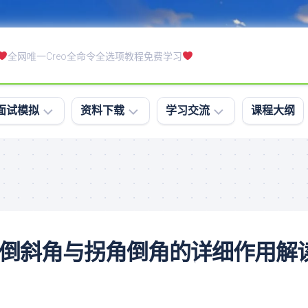
全网唯一Creo全命令全选项教程免费学习
面试模拟
资料下载
学习交流
课程大纲
模
软
学
拟
件
习
面
下
排
试
载
行
笔
课
试
件
令教程-倒斜角与拐角倒角的详细作用解
软
下
件
载
精
练
通
习