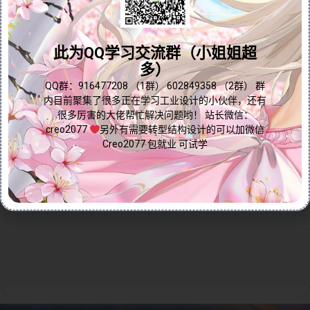
配置许可证文件到创建桌面快捷方式的全过程。同时，
问题答疑♥资料白嫖
教程还特别提醒用户在安装过程中需要注意的关键事
项，例如避免使用中文路径、不随意更改默认路径设
群内有大量学习资料哟~
置，以及如何解决可能出现的物理地址问题。
此为QQ学习交流群（小姐姐超
通过本教程，用户可以轻松获取Creo 5.0破解版并完成
多）
安装，享受高效的设计体验。无论是初学者还是有经验
点我直接加群嘛
QQ群：916477208 （1群） 602849358 （2群） 群
的用户，都能从中获得实用的安装技巧和解决方案。立
内目前聚集了很多正在学习工业设计的小伙伴，还有
很多厉害的大佬帮忙解决问题哟！ 站长微信：
即学习，快速完成Creo 5.0的下载、安装与配置！
creo2077
另外有需要转型结构设计的可以加微信
Continue reading...
Creo2077 包就业 可试学
2024-10-11
by
免费Creo教程
Creo软件
0