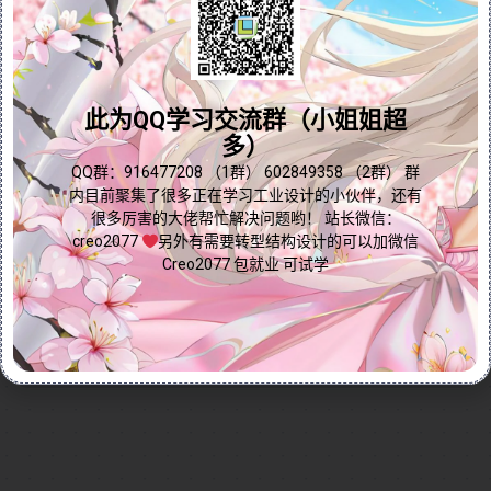
特征复制与排列。与尺寸阵列不同，方向阵列无需指定
尺寸作为阵列方向，而是通过选择参考面来定义阵列方
问题答疑♥资料白嫖
向，操作更加灵活。视频通过实例演示，逐步指导如何
设置阵列成员数、间距以及如何增加增量，并展示了如
群内有大量学习资料哟~
此为QQ学习交流群（小姐姐超
何指定第二个方向进行二维阵列操作。方向阵列与尺寸
多）
阵列在选项上基本相同，但更加直观易用。无论您是
Pro/ENGINEER（Creo）初学者还是资深用户，本视频都
点我直接加群嘛
QQ群：916477208 （1群） 602849358 （2群） 群
内目前聚集了很多正在学习工业设计的小伙伴，还有
能帮助您快速掌握方向阵列的核心技巧，提升设计效
很多厉害的大佬帮忙解决问题哟！ 站长微信：
率！
creo2077
另外有需要转型结构设计的可以加微信
Continue reading...
Creo2077 包就业 可试学
2024-12-02
by
免费Creo教程
Creo全命令教程
编辑命令
0