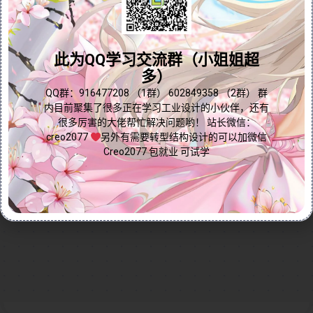
数导入到BOM（物料清单）或PDM（产品数据管理）系
问题答疑♥资料白嫖
统中，方便后续的物料管理和数据管理。教程演示了用
户只需勾选并指定相关参数，即可在BOM或PDM系统中
群内有大量学习资料哟~
此为QQ学习交流群（小姐姐超
调用这些参数，从而提升设计与管理效率。无论您是
多）
Creo/ProE初学者还是希望优化数据管理流程的专业人
士，本视频都能为您提供实用指导，助您轻松掌握“指
点我直接加群嘛
QQ群：916477208 （1群） 602849358 （2群） 群
内目前聚集了很多正在学习工业设计的小伙伴，还有
定”功能，优化设计与生产流程！
很多厉害的大佬帮忙解决问题哟！ 站长微信：
Continue reading...
creo2077
另外有需要转型结构设计的可以加微信
Creo2077 包就业 可试学
2024-12-16
by
免费Creo教程
Creo全命令教程
模型意图
0