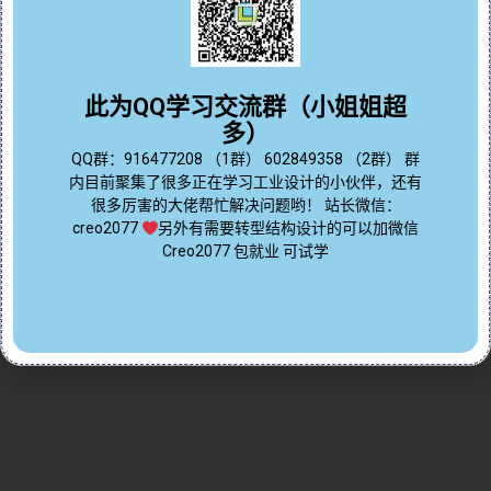
心分析功能。教程详细讲解了测量工具的各种用途，包
括长度、距离、角度、直径、面积、体积和变换的测量
问题答疑♥资料白嫖
方法，并演示了如何在不同版本的Creo中找到和使用这
些工具。此外，视频还提到了仿真探测功能的应用，该
群内有大量学习资料哟~
此为QQ学习交流群（小姐姐超
功能需要硬件支持，能够进一步提升设计分析的精度与
多）
效率。无论您是Creo初学者还是希望优化设计流程的专
点我直接加群嘛
QQ群：916477208 （1群） 602849358 （2群） 群
业人士，本视频都能为您提供实用指导，助您快速掌握
内目前聚集了很多正在学习工业设计的小伙伴，还有
测量与查询工具，提升产品设计与分析能力！
很多厉害的大佬帮忙解决问题哟！ 站长微信：
Continue reading...
creo2077
另外有需要转型结构设计的可以加微信
Creo2077 包就业 可试学
2024-12-20
by
免费Creo教程
Creo全命令教程
分析仿真
0