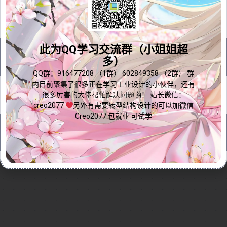
别适用于设计存在视觉盲区可能导致危险的产品。此
外，该工具还可用于渲染或快速生成放射状曲面，提升
问题答疑♥资料白嫖
设计效率。视频通过实际操作演示了“视野”工具的基本
用法，包括如何选择视野位置、目标对象、排除对象，
群内有大量学习资料哟~
此为QQ学习交流群（小姐姐超
以及设置视野距离和使用遮挡物等关键步骤。无论您是
多）
产品设计师还是希望优化视觉模拟流程的专业人士，本
点我直接加群嘛
QQ群：916477208 （1群） 602849358 （2群） 群
视频都能为您提供实用指导，助您轻松掌握“视野”工
内目前聚集了很多正在学习工业设计的小伙伴，还有
具，提升设计安全性与视觉效果！
很多厉害的大佬帮忙解决问题哟！ 站长微信：
Continue reading...
creo2077
另外有需要转型结构设计的可以加微信
Creo2077 包就业 可试学
2024-12-20
by
免费Creo教程
Creo全命令教程
分析仿真
0