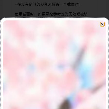
•在没有足够的参考来放置一个截面时。
使用截面时，如果草绘参考变为无效或被移
除，可更新或移除失败参考或缺失参考。此
外，可用一个替代参考来替换失败参考或缺失
参考。即使参考属于外部模型，仍可删除、更
新或替换失败的参考。解决失败参考或缺失参
考时，可用“撤消”(Undo) 或“重做”(Redo) 
命令。
使用“参考”(References) 对话框删除、更
新或替换参考时，草绘不会自动更新，可选取
更新草绘。
PS：如果使用“参考”(References) 对话框
中的 
 命令或快捷菜单中的 
 替换参考，
则草绘将自动更新。
“参考”(Reference) 对话框中的 
 (更
新) 选项仅在没有失败参考或缺失参考时可
用。