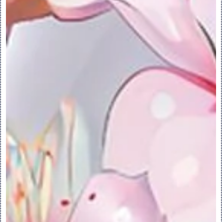
关于替换参考：
可使用“参考”(References) 对话框中 
(替换) 命令或快捷菜单中的 (“替换”
(Replace)) 通过一个替代参考来替换启用
状态草绘的失败参考或缺失参考。在装配模式
下，可从装配中的不同模型选择新参考，或者
从外部模型中选择新参考。替换参考时，会重
新创建所有与替换的参考相关联的尺寸和约
束。不过会保留原始尺寸和约束 ID。
替换草绘参考时，切记如下要点：
•定义参考的原始几何图元和新几何图元可以为
不同类型。可以交换方式使用以下几何图元来
定义参考：
◦距离和角度尺寸以及平行和垂直约束的线性
边、线性曲线、基准平面、基准轴和平面曲面