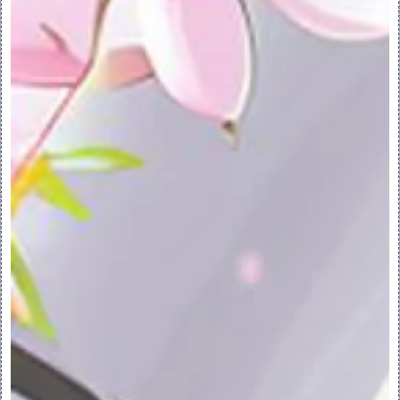
“无”(None) - 不突出显示任何参考。
“投影/偏移/加厚”
(Project/Offset/Thicken) - 突出显
示项目、偏移和加厚工具的参考。
“未用作参考”(Unused As 
References) - 将突出显示未使用的参
考。
“所有参考”(All References) - 突出
显示所有参考。
◦“草绘状况”(Sketch Status) 会显示草
绘的状况。
◦ 
 - 在没有缺失参考或失败参考时求解草
绘。
5.单击“关闭”(Close)。