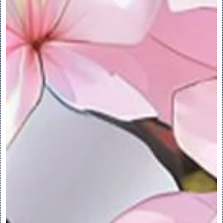
◦“点位于”约束的任一几何图元
◦相切约束的边、曲线、平面、轴和曲面轮廓
◦使用边约束的边、曲线和曲面轮廓等
•如果原始参考和新参考具有不同的几何类型，
并且不可交换，则不会重新创建原始尺寸和约
束。可创建新尺寸和约束来定位该草绘。这与
删除参考并添加新参考来代替被删除的参考类
似。
•如果原始参考和新参考的几何类型相同，则可
能无法创建原始尺寸和约束。例如，当原始参
考是定义水平距离尺寸的竖直基准平面，而新
参考是水平基准平面时。
6.要替换参考