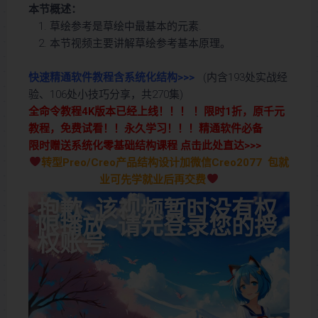
本节概述：
草绘参考是草绘中最基本的元素.
本节视频主要讲解草绘参考基本原理。
快速精通软件教程含系统化结构>>>
(内含193处实战经
验、106处小技巧分享，共270集)
全命令教程4K版本已经上线！！！ ！限时1折，原千元
教程，免费试看！！永久学习！！！精通软件必备
限时赠送系统化零基础结构课程 点击此处直达>>>
转型Preo/Creo产品结构设计加微信Creo2077 包就
业可先学就业后再交费
抱歉~该视频暂时没有权
限播放~请先登录您的授
权账号