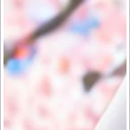
2.创建参考
创建参考：
可使用草绘工具或通过“参考”(Reference) 
对话框来创建参考以标注几何尺寸和约束几
何。使用草绘工具时，选择工具并按 ALT 
键。选择一个或多个有效几何图元用作参考。
PS：如果选中“Creo Parametric 选项”
(Creo Parametric Options) 对话框的
“草绘器”(Sketcher) 区域中的“通过选定
背景几何自动创建参考”(Automatic 
Reference Creation From Selected 
Background Geometry) 复选框，或者将 
Sketcher_auto_create_references 
配置选项设置为 Yes，可按 ALT 按钮以添加
参考。