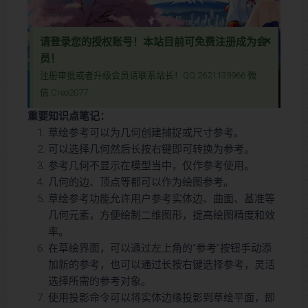
×
请登录您的授权账号！本站目前可免费注册成为会
员！
注册审批或者升级会员请联系站长！QQ:2621139966 微
抱歉~该视频暂时没有权限播放~请先登录您的授权账号
信:Creo2077
本视频教程含图文深入讲解Creo与Proe软件草绘功能中如何使用参考来辅助二维图形的绘制，帮助用户提升设计效率与精度。视频详细解析了参考的多种类型，包括实体边、曲面、基准等，并演示了添加参考的多种方法，如默认参考、手动添加和投影等操作。同时，视频还深入探讨了参考几何体之间的相互关系，强调了在设计过程中需注意参考关系的重要性，避免因删除参考对象而导致相关特征失效。通过实例演示，视频生动展示了参考功能在实际绘图中的应用技巧。无论您是Creo与Proe初学者还是资深用户，本视频都能助您快速掌握参考功能的核心用法，优化设计流程！
本视频教程含图文深入讲解Creo与Proe软件草绘功能中如何使用参考
重要知识点笔记：
来辅助二维图形的绘制，帮助用户提升设计效率与精度。视频详细解析
草绘参考可以为几何创建捕捉或尺寸参考。
了参考的多种类型，包括实体边、曲面、基准等，并演示了添加参考的
可以选择几何然后长按右键即可转换为参考。
多种方法，如默认参考、手动添加和投影等操作。同时，视频还深入探
参考几何不显示在模型当中，仅作参考使用。
讨了参考几何体之间的相互关系，强调了在设计过程中需注意参考关系
几何的边、顶点等都可以作为绘图参考。
的重要性，避免因删除参考对象而导致相关特征失效。通过实例演示，
草绘参考功能允许用户参考实体边、曲面、基准等
视频生动展示了参考功能在实际绘图中的应用技巧。无论您是Creo与
几何元素，方便绘制二维图形，提高绘图精度和效
Proe初学者还是资深用户，本视频都能助您快速掌握参考功能的核心用
率。
法，优化设计流程！
在草绘界面，可以通过左上角的“参考”按钮手动添
加新的参考，也可以通过长按右键选择参考，灵活
选择所需的参考对象。
使用投影命令可以将实体边缘投影到草绘平面，即