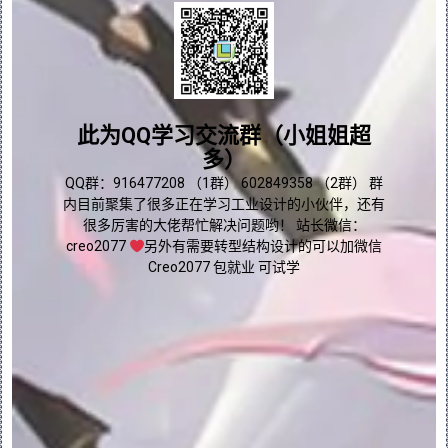
3.通过与草绘平面相交来创建参考
问题答疑♥资料白嫖
通过与草绘平面相交来创建参考：
群内有大量学习资料哟~
此为QQ学习交流群（小姐姐超
可以使用 
 选项，通过使草绘平面与曲面相
多）
交来创建参考图元。通过将参考的几何投影到
点我直接加群嘛
QQ群：916477208 （1群） 602849358 （2群） 群
草绘平面上来创建“草绘器”中其它所有参考图
内目前聚集了很多正在学习工业设计的小伙伴，还有
元。相反，此选项将参考的几何投影到草绘平
很多厉害的大佬帮忙解决问题哟！ 站长微信：
面上，创建真正的相交。该命令对可变截面扫
creo2077
另外有需要转型结构设计的可以加微信
描尤其有用。
Creo2077 包就业 可试学
1.单击“草绘”(Sketch) > “参考”
(References)。“参考”(References) 
对话框打开。
2.单击 
 。
3.选择一个曲面或目的曲面。草绘器在草绘平
面和曲面相交处创建一个参考图元。