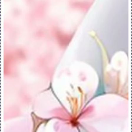
1.要使用“参考”(References) 对话框，请
单击“草绘”(Sketch) > “参考”
(References)。“参考”(References) 
对话框打开。
2.选择要创建的参考类型：
◦ 
 - 将选定几何投影到草绘平面上。
◦ 
 - 将选定几何与草绘平面相交。
3.单击并选择一个或多个有效几何图元以用作
参考。
4.使用以下任意一个其他命令：
◦ 
 - 替换选定参考。
◦ 
 - 更新失败的参考。仅当草绘中存在未
解决的参考时，该选项才可用。
◦ 
 - 删除选定的参考。
◦ 
 - 过滤并突出显示可供选择的参考类
型。