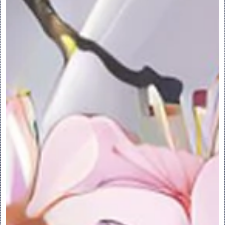
4.单击“关闭”(Close)。
4.创建截面参考
创建截面参考：
1.单击“草绘”(Sketch) > “参考”
(References)。“参考”(References) 
对话框随即打开。
2.选择正交平面、边、顶点、目的边、基准参
考或复合曲线，截面将相对于所选项进行标注
或约束。
3.系统将参考图元显示为橙色虚线。
5.关于替换参考