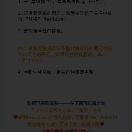
1.在“草绘器”中，草绘所需图元 (样条)。
2.选择要替换的图元，然后在浮动工具栏中单
击 “替换”(Replace)。
3.选择新草绘的样条。
PS：系统可能提示它不能代替对齐的图元或标
注过尺寸的图元，如果尺寸应该删除。单击
“是”(Yes)。
4.重新生成草绘。相关拉伸随即更新。
教程已经到底啦~~~~在下面可以留言哟
可以的话请帮忙分享一下本页！感谢
转型Preo/Creo产品结构设计可联系18617048921
微信同号 包就业可先学就业后再交费
全命令教程4K超清版本>>>