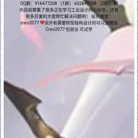
点我直接加群嘛
QQ群：916477208 （1群） 602849358 （2群） 群
对象”(Extend Splitting Object)。
内目前聚集了很多正在学习工业设计的小伙伴，还有
很多厉害的大佬帮忙解决问题哟！ 站长微信：
7.单击 “确定”(OK)。
creo2077
另外有需要转型结构设计的可以加微信
Creo2077 包就业 可试学
分割原始主体的不邻接部分以形成新主体：
当原始主体的几何具有不邻接体积块时，可将
此类体积块中的一个或多个分割成一个新主
体。选择一个或多个主体曲面以将此类体积块
定义为新主体。
1.单击 “分割主体”(Split Body)。“分割
主体”(Split Body) 选项卡随即打开。
2.在“分割依据”(Split By) 下，单击 “体
积块”(Volume)
3.要定义欲分割为新主体的体积块，请在图形
窗口中选择属于此类体积块的一个或多个曲
面。