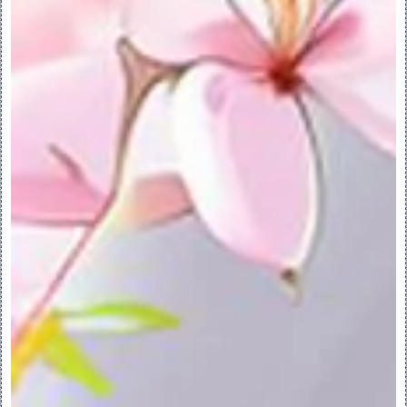
回到先前的状态，其几何将恢复。
•不能移除零件中的所有主体。一个零件必须至
少包含一个主体。
分割主体：
您可将一个主体分割为两个主体。原始主体的
几何会被分割为原始主体和新主体。主体有以
下两种分割方法：
•使用分割对象分割主体
•分割原始主体的不邻接部分以形成新主体
使用分割对象分割主体：
使用平面、曲面或面组作为分割对象，将一个
主体分割为两个主体。
1.单击 “分割主体”(Split Body)。“分割