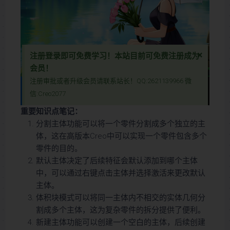
×
注册登录即可免费学习！本站目前可免费注册成为
会员！
注册审批或者升级会员请联系站长！QQ:2621139966 微
本视频为免费视频，登录后刷新本页面即可学习
信:Creo2077
本视频教程含图文全面介绍了Proe/Creo新版本中的多主体设计功能，包括分割主体、新建主体和移除主体的操作方法。通过分割主体功能，您可以将一个实体分割成多个独立的主体，实现更灵活的设计；新建主体功能则允许您创建空白主体，为设计增添更多可能性；而移除主体功能则用于删除不需要的主体。此外，视频还演示了如何在同一零件中将不同的主体保存为独立零件，帮助您高效管理复杂设计。无论您是Proe初学者还是希望提升设计效率的专业人士，本视频都能为您提供实用指导，助您轻松掌握多主体设计技巧，优化您的3D建模流程！
本视频教程含图文全面介绍了Proe/Creo新版本中的多主体设计功能，
重要知识点笔记：
包括分割主体、新建主体和移除主体的操作方法。通过分割主体功能，
分割主体功能可以将一个零件分割成多个独立的主
您可以将一个实体分割成多个独立的主体，实现更灵活的设计；新建主
体，这在高版本Creo中可以实现一个零件包含多个
体功能则允许您创建空白主体，为设计增添更多可能性；而移除主体功
零件的目的。
能则用于删除不需要的主体。此外，视频还演示了如何在同一零件中将
默认主体决定了后续特征会默认添加到哪个主体
不同的主体保存为独立零件，帮助您高效管理复杂设计。无论您是Proe
中，可以通过右键点击主体并选择激活来更改默认
初学者还是希望提升设计效率的专业人士，本视频都能为您提供实用指
主体。
导，助您轻松掌握多主体设计技巧，优化您的3D建模流程！
体积块模式可以将同一主体内不相交的实体几何分
割成多个主体，这为复杂零件的拆分提供了便利。
新建主体功能可以创建一个空白的主体，后续创建