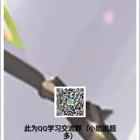
主体”(Split Body) 选项卡随即打开。
2.在“分割依据”(Split By) 下，单击 “分
割对象”(Splitting Object)。
3.在“参考”(References) 下，当“要分割
的主体”(Body To Split) 收集器处于活动
状态时，在模型树或图形窗口中选择要分割的
主体。
4.确保“分割对象”(Splitting Object) 
收集器处于活动状态，然后选择要用作分割对
象的平面、曲面或面组。
1.原始主体
2.分割平面
3.新主体
问题答疑♥资料白嫖
5.要更改分割对象的原始主体侧和新主体侧，
请单击“选项”(Options) 下的 
“反向分
群内有大量学习资料哟~
割侧”(Flip Split Side)。
此为QQ学习交流群（小姐姐超
多）
6.要延伸分割对象的边界，请单击 “延伸分割