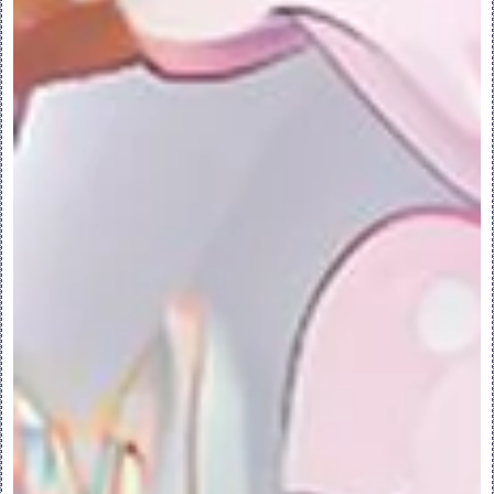
重新构建子文件夹中的项。
创建 Copy Geometry 特征时，系统将自动
创建子文件夹，格式为 Copy 
Geometry(id) 后跟主体或面组数。要标识
用于创建特征的主体或面组，请在“模型树”中
单击该特征，然后在浮动工具栏中单击“编辑定
义”(Edit Definition)。
例如，当特征 Copy Geometry Id 182 
创建 Quilt Id 199 和 Quilt Id 
210、Body 3 和 Body 4 时，模型树中将
显示以下内容：
•在“面组”(Quilts) 文件夹中，将会显示 
Copy Geometry 特征的新子文件夹，结构
为：Copy Geometry Id 182 Quilts 
(2) 连同 Quilt Id 199 和 Quilt Id 
210 列在 Copy Geometry 特征下。
•在“主体”(Bodies) 文件夹中，将会显示 
Copy Geometry 特征的新子文件夹，结构
为：Copy Geometry Id 182 Bodies 
(2) 连同 Body 3 和 Body 4 列在 Copy 
Geometry 特征下。