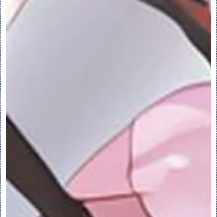
◦选择主体，然后单击“模型”(Model) > 
“复制”(Copy) 将其复制到剪贴板中。然后单
击“模型”(Model) > “选择性粘贴”(Paste 
Special)。
•镜像 (主体和面组)。
•镜像 (模型中的所有几何，无论是否包含特
征)。
•复制几何 (复制模型中或模型外部的主体和
面组)。
•在 Flexible Modeling 中移动以及移动
并复制 (主体和面组)。
•导入 (其他 CAD 文件格式的主体和面组)。
•几何阵列 (主体和面组)。
2.复制、移动、镜像或阵列主体
复制、移动、镜像或阵列主体：
您可对主体执行复制、移动、镜像或阵列操