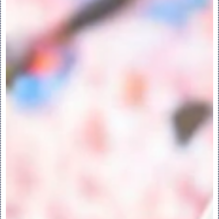
即使主体没有任何参与的特征，也不能删除零
件中的唯一主体。
PS：在无法删除主体的情况下，可使用“移除
主体”(Remove Body) 工具。请参阅移除主
体。
要删除主体，请执行以下任意操作：
•在模型树中，右键单击无任何构成特征的主
体，然后选择 “删除”(Delete)。
•选择某一主体，然后按下 DELETE 键。
移除主体：
作为多主体设计的一部分，可能会存在一些您
希望从模型中移除的主体。例如，您在设计过
程中创建了一些主体为工具，但在最终模型中
不需要它们；或者当您从其他模型导入几何
时，系统创建了一些主体。这些主体不能删
除，因为它们具有参与的特征。在这些情况
下，您可以使用 “移除主体”(Remove 