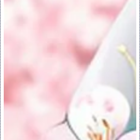
Body) 工具。
此时的模型树中将出现“移除主体”特征。移除
的主体不会涉及质量属性。其状况变为 
“已去除”(Consumed)。
对于“模型树”中 “移除主体”(Remove 
Body) 功能下的特征，不能将移除的主体作
为这些特征中的参考。
1.要移除主体，请单击“主体”(Body)。“移
除主体”(Remove Body) 选项卡随即打开。
2.选择要移除的主体。
3.单击 “确定”(OK)。“移除主体”特征随即
会出现在模型树中。移除的主体将变为已去除
状态。
PS：
•如果隐含或删除 “移除主体”(Remove 
Body) 特征，主体移除将被还原。主体会返