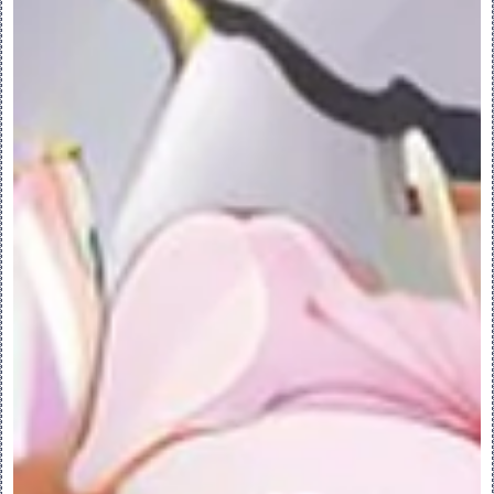
4.单击 “确定”(OK)。
PS：对于两种分割主体的方法，当编辑“分割
主体”特征的定义时，对分割侧进行反向都只会
反向将成为新主体的那一侧。它不会反向使用
分割主体特征的几何（边或曲面）创建的特
征。
二.主体与分组
1.模型树中面组和主体的分组
模型树中面组和主体的分组：
当单个特征创建多个主体或面组时，系统将创
建一个子文件夹。由单个特征创建的主体或面
组 (例如 Copy Geometry) 将自动在子文
件夹下进行分组。分组只能有一个级别。不能