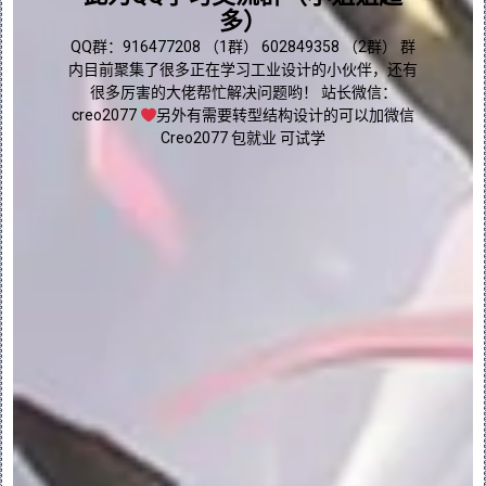
•“曲面”(Surface) - 由实体几何切换至曲
多）
面几何。
点我直接加群嘛
QQ群：916477208 （1群） 602849358 （2群） 群
内目前聚集了很多正在学习工业设计的小伙伴，还有
•“移除材料”(Remove Material) - 沿混
很多厉害的大佬帮忙解决问题哟！ 站长微信：
合移除材料以创建切口。
creo2077
另外有需要转型结构设计的可以加微信
Creo2077 包就业 可试学
•“加厚草绘”(Thicken Sketch) - 为草
绘截面添加厚度。适用于草绘截面。
•“草绘截面”(Sketched Sections) - 使
用内部或外部草绘截面创建混合。
•“选定截面”(Selected Sections) - 使
用选定截面创建混合。
•“定义内部草绘”(Define Internal 
Sketch) - 打开“草绘器”以创建内部草绘。
•“编辑内部草绘”(Edit Internal 
Sketch) - 在“草绘器”中打开内部草绘进行
编辑。