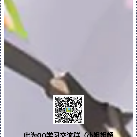
“选定”(Selected) - 从选定主体中切割
几何。
主体收集器 - 选择要从中移除几何的主
体。
属性：
“名称”(Name) 框 – 设置拉伸特征的名称。
- 在浏览器中显示详细的元件信息。
快捷菜单：
右键单击图形窗口可访问快捷菜单命令。
问题答疑♥资料白嫖
•“实体”(Solid) - 由曲面几何切换至实体
几何。
群内有大量学习资料哟~
此为QQ学习交流群（小姐姐超