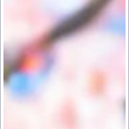
时参考的草绘之间的距离值。
“参考”(Reference) - 通过使用参考来
设置草绘平面位置。
“穿过”(Through) 收集器 - 显示用于定
义草绘平面位置的参考。
“草绘”(Sketch) - 打开用于草绘截面的
“草绘器”。
“选定截面”(Selected Sections) - 通
过使用选定截面来创建混合。
“截面”(Section) 收集器 - 显示要用于
活动截面的曲线。
细节 (Details) – 打开“链”(Chain) 
对话框。
“添加混合顶点”(Add Blend Vertex) 
- 在活动截面中添加混合顶点。