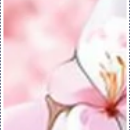
“封闭端”(Capped End) 复选框 - 选择 
“曲面”(Surface) 后，将封闭混合特征的两
端。
•“相切”(Tangency)
“边界”(Boundary) - 在起始或终止截面处
设置混合相切。
“自由”(Free) - 将曲面设置为不受侧参
考影响。
“相切”(Tangent) - 将曲面设置为与曲
面参考相切。
“法向”(Normal) - 将曲面设置为与曲面
参考垂直。
“图元”(Entities) - 设置参考曲面作为活
动图元。
•“主体选项”(Body Options)