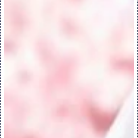
截面表:
“截面”(Sections) - 将截面按其混合顺
序列出。可以更改此顺序并使用不同于草绘定
义顺序的混合顺序。
# - 显示截面中的图元数。
“插入”(Insert) - 在活动截面下插入一
个新的截面。
“移除”(Remove) - 删除活动截面。
选项:
“直”(Straight) - 在两个截面间形成直曲
面。
“平滑”(Smooth) - 形成平滑曲面。