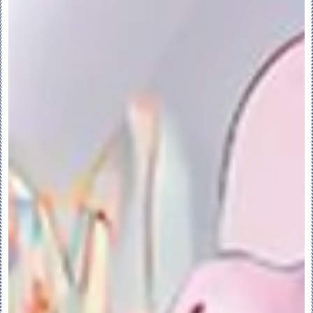
右键单击起始或终止截面可访问快捷菜单命
令。
•“自由”(Free) - 将混合边界设置为不受侧
参考影响。
•“相切”(Tangent) - 将混合边界设置为与
曲面参考相切。
•“法向”(Normal) - 将混合边界设置为与
曲面参考垂直。
3.创建一般混合
创建一般混合：
1.将 Enable_obsoleted_features 配