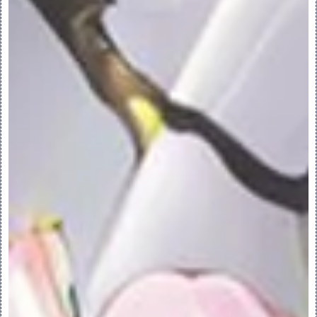
•“封闭端”(Capped End) - 选定 “曲面”
(Surface) 后，封闭混合特征的每一端。
•“草绘收集器”(Sketch Collector) - 
激活草绘收集器。
•“曲线收集器”(Curve Collector) - 激
活“截面”(Section) 收集器。
•“修剪面组收集器”(Trim Quilt 
Collector) - 激活面组收集器。
•清除 (Clear) - 清除活动收集器。
•“反向深度方向”(Flip Depth 
Direction) - 将特征创建的方向切换至草
绘平面的另一侧。
•“反向材料侧”(Flip Material Side) - 
在创建切口时切换移除材料的草绘侧，或在创
建伸出项时切换添加材料的草绘侧。
•“插入”(Insert) - 在活动截面下插入一