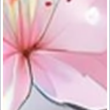
置选项设置为 Yes，以启用“所有命令”(All 
Commands) 列表中的“常规混合”(General 
Blend) 命令。
2.将“常规混合”(General Blend) 命令添
加到功能区中所需的用户定义组。
3.单击“常规混合”(General Blend) 旁边
的箭头，然后单击一种混合类型。出现“混合选
项”(BLEND OPTS) 菜单。
4.单击“选择截面”(Select Sec) 来选择用
作混合截面的三维图元，或单击“草绘截面”
(Sketch Sec) 来草绘截面，然后单击“完
成”(Done)。
将打开选定混合类型的特征创建对话框。
PS：对话框中的元素会根据混合类型的不同而
不同。
5.定义属性：