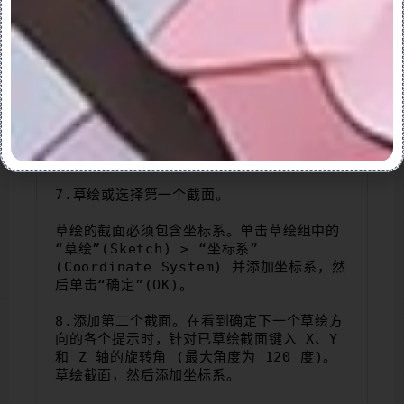
B.根据需要，单击“反向”(Flip) 可更改特
征创建的方向。
C.单击“确定”(Okay)。“草绘视图”(SKET 
VIEW) 菜单随即打开。
D.选择或创建草绘所用的水平或竖直参考。
“草绘器”随即打开。
7.草绘或选择第一个截面。
草绘的截面必须包含坐标系。单击草绘组中的
“草绘”(Sketch) > “坐标系”
(Coordinate System) 并添加坐标系，然
后单击“确定”(OK)。
8.添加第二个截面。在看到确定下一个草绘方
向的各个提示时，针对已草绘截面键入 X、y 
和 Z 轴的旋转角 (最大角度为 120 度)。
草绘截面，然后添加坐标系。