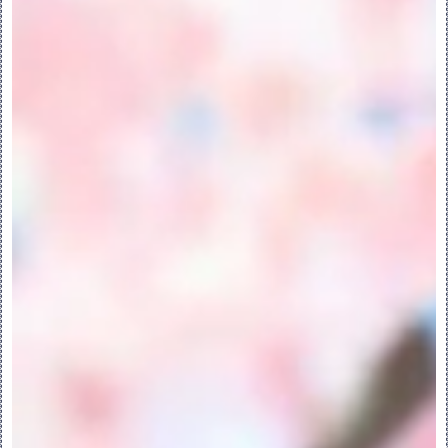
混合的第一个截面的草绘。
“定义”(Define) - 打开“草绘器”以定义
第一个截面的内部草绘。
“编辑”(Edit) - 打开“草绘器”以编辑第
一个截面的内部草绘。
“断开链接”(Unlink) - 断开与外部草绘
的关联并将该草绘复制为第一个截面的内部草
绘。
“草绘平面位置定义方式”(Sketch Plane 
Location Defined By)
“偏移尺寸”(Offset Dimension) - 通
过偏移尺寸设置草绘平面位置。
“偏移自”(Offset From) 收集器 - 显
示当前草绘偏移时参考的截面。
偏移值框 - 设置当前草绘和当前草绘偏移