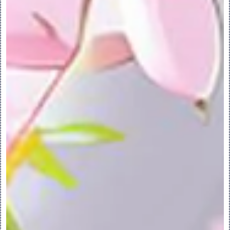
将特征创建为实体时可用。
“将几何添加到主体”(Add Geometry To 
Body) - 在添加几何时显示。
“创建新主体”(Create New Body) 复选
框 - 在新主体中创建特征。
主体收集器：
在将特征添加到现有主体时，选择要添加几
何的主体。
在新主体中创建特征时，显示新主体的名
称。
“从主体切割几何”(Cut Geometry From 
Body) - 在移除几何时显示。
“全部”(All) - 从特征所通过的所有主体
中切割几何。