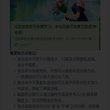
×
注册登录即可免费学习！本站目前可免费注册成为
会员！
注册审批或者升级会员请联系站长！QQ:2621139966 微
本视频为免费视频，登录后刷新本页面即可学习
信:Creo2077
本视频教程含图文详细介绍了Proe/Creo软件中的“混合”命令，这是一项强大的功能，能够在不依赖轨迹线的情况下实现不同形状之间的实体几何混合。教程全面讲解了混合命令的基本用法，包括截面定义、位置调整，以及如何通过调整选项实现平滑过渡或尖角过渡效果。此外，视频还特别介绍了点混合的特殊用法，以及曲面混合时的封闭端选项，帮助用户在不同设计场景中灵活应用。无论您是Proe/Creo初学者还是希望提升设计效率的专业人士，本视频都能为您提供实用指导，助您轻松掌握混合命令，打造更复杂、更精准的几何模型！
本视频教程含图文详细介绍了Proe/Creo软件中的“混合”命令，这是一
重要知识点笔记：
项强大的功能，能够在不依赖轨迹线的情况下实现不同形状之间的实体
混合命令不同于扫描混合，扫描混合需要轨迹线，
几何混合。教程全面讲解了混合命令的基本用法，包括截面定义、位置
混合不需要。
调整，以及如何通过调整选项实现平滑过渡或尖角过渡效果。此外，视
混合命令在使用时，不但可以曲面间混合成几何，
频还特别介绍了点混合的特殊用法，以及曲面混合时的封闭端选项，帮
一些曲线也可以跟点混合出几何。
助用户在不同设计场景中灵活应用。无论您是Proe/Creo初学者还是希
混合命令不需要轨迹线即可实现不同形状的实体几
望提升设计效率的专业人士，本视频都能为您提供实用指导，助您轻松
何混合，简化了建模流程。
掌握混合命令，打造更复杂、更精准的几何模型！
截面的位置可以通过偏移平面或参考点/边/面来精
确定义，灵活控制混合形状。
混合曲面选项可以在“值”和“平滑”之间切换，控制截