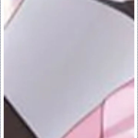
A.选择“属性”(Attributes) 并单击“定
义”(Define)。“属性”(Attributes) 菜
单随即打开。
B.选择以下选项之一：
“直”(Straight) 可用直线连接截面并用
直纹曲面连接截面的边。
“平滑”(Smooth) 可用平滑直线连接截面
并用样条曲面连接截面的边。
C.单击“完成”(Done)。“设置草绘平面”
(SETUP SK PLN) 菜单随即打开。
6.定义草绘平面：
A.在“设置草绘平面”(SETUP SK PLN) 菜
单上，单击“使用先前的”(Use Prev) 可使
用通过草绘创建的最后一个特征的草绘平面，
或单击“新设置”(Setup New) 并选择或创
建草绘平面。