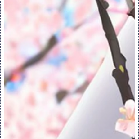
一.关于指定区域
1.关于指定的区域：
关于指定的区域：
“指定区域”特征是用于指明区域以进行仔细检
查或特殊处理的面组。可通过使用曲线或边的
链集来定义指定区域的边界。曲线可以位于以
下对象类型上：
•主体 (默认)
•面组
•平面
如果这些链位于多个对象类型上，则必须定义
一个放置曲面的对象类型。如果定义了指定区
域，则可以将注释附加到其曲面或边界。
“指定区域”特征与其父对象具有标准的父项和
子项关系。例如，如果父项的位置发生更改，
则指定的曲面位置或形状会受到影响。不过，