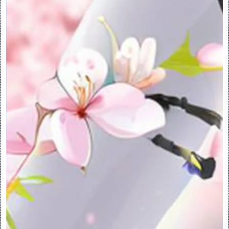
如果下游特征更改了指定曲面的父项的形状或
位置，则该更改不会影响指定区域特征。
PS：不能将指定区域用作实体化、加厚或相交
特征的参考。
2.创建指定的区域
创建指定的区域：
1.单击“模型”(Model) > “工程”
(Engineering) > “指定区域”
(Designated Area)。“指定区域”
(Designated Area) 选项卡打开。
2.通过选择边和曲线的链集来定义指定区域的
边界。