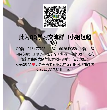
3.如需编辑链集，可视需要执行以下任一操
作：
要添加链集，请单击“参考”(References) 
选项卡中“集”(Sets) 下的“添加集”(Add 
问题答疑♥资料白嫖
Set)，然后选择边和曲线的链。只有完全定义
先前创建的链集后，才可添加另一个链集。
群内有大量学习资料哟~
此为QQ学习交流群（小姐姐超
要删除链集，请执行以下操作之一：
多）
点我直接加群嘛
QQ群：916477208 （1群） 602849358 （2群） 群
在“参考”(References) 选项卡的“边界
链”(Boundary Chains) 下，右键单击要
内目前聚集了很多正在学习工业设计的小伙伴，还有
删除的集，然后选择“移除”(Remove)。
很多厉害的大佬帮忙解决问题哟！ 站长微信：
creo2077
另外有需要转型结构设计的可以加微信
在图形窗口中，右键单击链集，然后选择相
Creo2077 包就业 可试学
关命令。
要查看和编辑链集属性，请在“参考”
(References) 选项卡上选择链，然后单击
“细节”(Details) 以打开“链”(Chain) 
对话框。
4.要定义将在其上放置指定区域的图元类型，