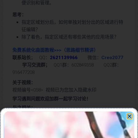
便识别和管理。
思考：
指定区域划分后，如何单独对划分出的区域进行特
征编辑？
除了着色，指定区域还有哪些其他的应用场景？
免费系统化曲面教程>>>
（思路细节精讲）
联系站长
； QQ：
2621139966
微信：
Creo2077
学习交流群；
QQ1群：602849358 QQ2群：
916477208
关于视频：
视频编号<058> 视频已为您加入隐藏水印
学习遇到问题欢迎加群一起学习讨论！
与之相关：
分离曲面区域>>>
划分曲面区域>>>
ECAD区域>>>