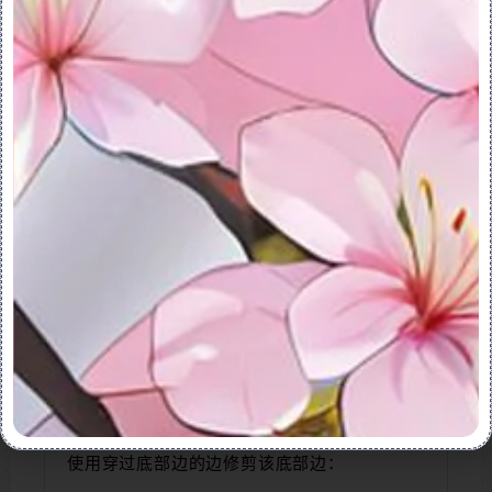
7.要更改指定区域的名称，单击“属性”
(Properties) 选项卡并在“名称”(Name) 
框中键入名称。
8.单击 “确定”(OK)。
3.示例：通过修剪曲线来创建指定的区域
示例：通过修剪曲线来创建指定的区域：
指定区域创建于主体之上，而目标曲面是梯形
区域。
链集包括以下四条边：
使用穿过底部边的边修剪该底部边：