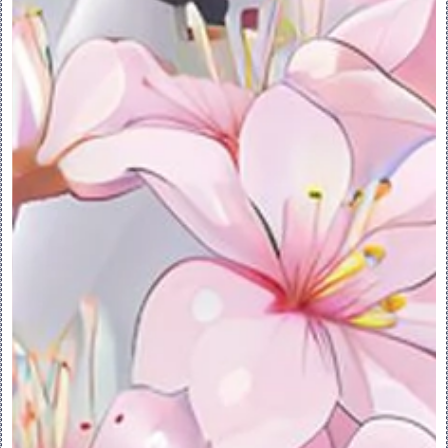
请单击“放置于”(Place On) 下的以下选项
之一：
“主体”(Body) (默认) - 将指定区域放置
在主体上。
如果 
默认主体包含提供特征或几何，则它
将位于“放置于”(Place On) 收集器中。不
能在状态为 
无提供特征或 
无几何的主
体上创建指定区域。
“面组”(Quilt) - 将指定区域放置在面组
上。
“平面”(Plane) - 将指定区域放置在平面
上。
5.要选择将在其上放置指定区域的图元，请单
击“放置于”(Place On) 收集器，然后选择
一个主体、面组或平面。
6.要反转指定区域方向，请单击 
 。