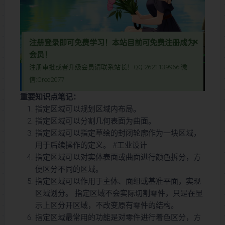
×
注册登录即可免费学习！本站目前可免费注册成为
会员！
注册审批或者升级会员请联系站长！QQ:2621139966 微
本视频为免费视频，登录后刷新本页面即可学习
信:Creo2077
本视频教程含图文详细讲解了在Creo 9.0版本中如何使用“指定区域”命令，该命令位于“插入”->“修饰”菜单中（与老版本Pro/E位置相同）。通过该命令，您可以指定草绘轮廓作为一块区域，用于定义后续的结构特征或对实体/曲面进行颜色拆分，类似于修饰功能。需要注意的是，“指定区域”命令不会实际切割零件，而是通过显示区分区域，常用于零件的着色区分和视觉优化。无论您是Creo初学者还是希望提升设计表现力的专业人士，本视频都能为您提供实用指导，助您轻松掌握这一功能，提升设计效率与视觉效果！
本视频教程含图文详细讲解了在Creo 9.0版本中如何使用“指定区域”命
重要知识点笔记：
令，该命令位于“插入”->“修饰”菜单中（与老版本Pro/E位置相同）。通
指定区域可以规划区域内布局。
过该命令，您可以指定草绘轮廓作为一块区域，用于定义后续的结构特
指定区域可以分割几何表面为曲面。
征或对实体/曲面进行颜色拆分，类似于修饰功能。需要注意的是，“指
指定区域可以指定草绘的封闭轮廓作为一块区域，
定区域”命令不会实际切割零件，而是通过显示区分区域，常用于零件
用于后续操作的定义。 #工业设计
的着色区分和视觉优化。无论您是Creo初学者还是希望提升设计表现力
指定区域可以对实体表面或曲面进行颜色拆分，方
的专业人士，本视频都能为您提供实用指导，助您轻松掌握这一功能，
便区分不同的区域。
提升设计效率与视觉效果！
指定区域可以作用于主体、面组或基准平面，实现
区域划分。 指定区域不会实际切割零件，只是在显
示上区分开区域，不改变原有零件的结构。
指定区域最常用的功能是对零件进行着色区分，方