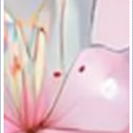
10.当“移除”特征的结果按以下方式之一更改
几何时，通知窗口随即打开以帮助您识别这些
情况：
反转曲面或曲面区域的法矢量
导致与不相邻于选定几何的曲面相交
选择列表中的各个选项以在图形窗口中突出显
示受影响的几何。针对每个项目列出了建议的
操作。
11.单击 “确定”(OK)。
4.使用“移除”工具移除边
使用“移除”工具移除边：
执行此步骤可移除面组边界处边的单侧封闭环