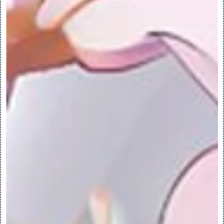
单击“下一个”(Next) 或“上一个”
(Previous)。
PS：•单击“下一个”(Next) 时，系统可能会
在尝试查找最佳可能解决方案时停止响应。这
是因为系统会检查解决方案的所有可能组合。
此时，如要中断检查并继续使用，请单击状态
栏中 
旁的 
。如果不存在解决方案，系
统同样可能会停止响应。
•系统未找到多个解决方案时，“上一个”
(Previous) 和“下一个”(Next) 选项不可
用。
您也可以在重新定义“移除”特征时，选择不同
的解决方案。
9.重新生成特征后，要保留当前解决方案的拓
扑，请选中“保持解决方案拓扑”(Maintain 
Solution Topology) 复选框。如果由于
模型更改而无法重新构建相同的拓扑，则特征
的重新生成将失败。