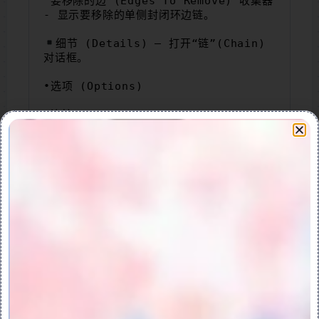
“要移除的边”(Edges To Remove) 收集器 
- 显示要移除的单侧封闭环边链。
细节 (Details) – 打开“链”(Chain) 
对话框。
•选项 (Options)
“连接”(Attachment)
如果选择要移除的几何属于实体主体：
“实体”(Solid) - 将连接几何创建为实体
几何。
“曲面”(Surface) - 将连接几何创建为
面组几何。
如果选择要移除的几何属于面组：
“相同面组”(Same Quilt) - 将连接几何
创建为现有面组的一部分。