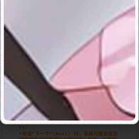
3.选择边。
PS：同样可以先选择要移除的边，然后打开
“移除曲面”(Remove Surface) 选项卡。
4.要设置将移除边后生成的几何连接到模型的
方式，请在“选项”(Options) 选项卡中选择
一个选项︰
选择“相同面组”(Same Quilt) 以将连接几
何创建为现有面组的一部分。
选择“新面组”(New Quilt) 以将新面组连
接到现有面组。
5.要浏览用于边链移除的几何配置的其他可能
解决方案，请在“选项”(Options) 选项卡上
单击“下一个”(Next) 或“上一个”
(Previous)。
PS：
•单击“下一个”(Next) 时，系统可能会在尝