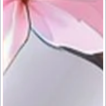
链。要移除实体或面组曲面、曲面集、曲面区
域或目的曲面，请参阅相关链接中的“要使
用‘移除’工具移除曲面”主题。
1.执行下列操作之一：
单击“模型”(Model) > “移除”
(Remove)。
单击“柔性建模”(Flexible Modeling) > 
“移除”(Remove)。
“移除曲面”(Remove Surface) 选项卡随
即打开，其中 “曲面”(Surface) 处于选定
状态且“要移除的曲面”(Surfaces To 
Remove) 收集器处于启用状态。
2.要切换到边链移除，请单击 “面组边界链”
(Quilt Boundary Chain)。“要移除的
边”(Edges To Remove) 收集器变为活动
状态。