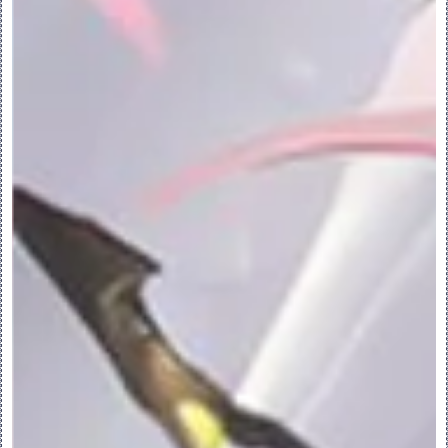
当要移除的曲面属于某一实体时：
选择“实体”(Solid) 以将连接几何创建为
实体几何。
选择“曲面”(Surface) 以将连接几何创建
为面组几何。
当要移除的曲面属于某一面组时：
选择“相同面组”(Same Quilt) 以将连接
几何创建为现有面组的一部分。
选择“新面组”(New Quilt) 以将连接几
何创建为新面组。
5.要将选定曲面转换为单独的面组，而非将其
移除，请在“选项”(Options) 选项卡上选中
“保留已经移除的曲面”(Keep Removed 
Surfaces) 复选框。
6.如果选择要移除的曲面集定义了形状，且某