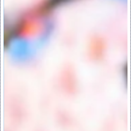
方案的预览。系统显示第一个解决方案时不可
用。
“下一个”(Next) - 显示下一个可能几何
配置的预览以创建“移除曲面”特征。当您单击
“下一个”(Next) 而系统找不到任何其他可能
解决方案时，“下一个”(Next) 将变为不可用
状态。
“保持解决方案拓扑”(Maintain Solution 
Topology) 复选框 - 重新生成特征时，保
留当前解决方案的拓扑。如果由于模型更改而
无法重新构建相同的拓扑，则特征的重新生成
将失败。
•属性 (Properties)
“名称”(Name) 框 - 显示特征的名称。
- 在浏览器中显示详细的元件信息。
快捷菜单：