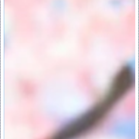
“新面组”(New Quilt) - 将连接几何创
建为新面组。
“保留已经移除的曲面”(Keep Removed 
Surfaces) 复选框 - 将选定曲面转换为单
独面组而非将其移除。
“自动分割形状曲面”(Auto Split Shape 
Surfaces) 复选框 - 当曲面选择定义形状
后，分割选定形状及其他曲面所共享的所有曲
面，以仅移除选定形状内的共享曲面部分。
“排除轮廓”(Exclude Contours) 收集器 
- 对于多轮廓曲面，显示要从“移除曲面”特征
中排除的轮廓。选择移除链或单轮廓曲面时不
可用。
“查找下一个可能的解决方案”(Find Next 
Possible Solution) - 浏览用于移除曲
面的可能几何配置。
“上一个”(Previous) - 显示上一个解决