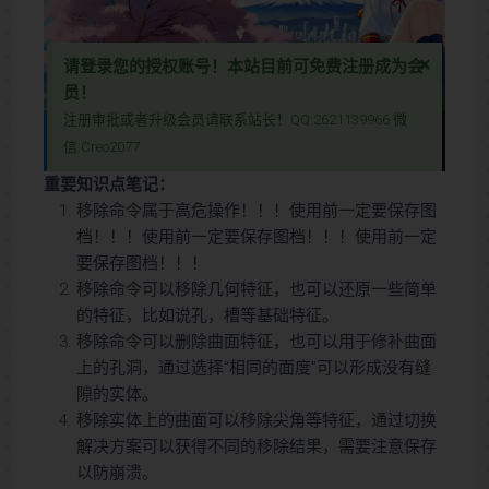
×
请登录您的授权账号！本站目前可免费注册成为会
员！
注册审批或者升级会员请联系站长！QQ:2621139966 微
抱歉~该视频暂时没有权限播放~请先登录您的授权账号
信:Creo2077
本视频教程含图文详细讲解了Creo/Proe软件中“投影”命令的使用方法，帮助用户掌握如何将草绘或曲线边缘精准投射到曲面上，类似于投影仪的工作原理。通过实例演示，视频全面展示了投影链、投影草绘和投影修饰草绘三种选项的操作步骤，并深入解析如何选择投影方向和曲面，以及如何调整投影效果。无论您是Creo/Proe初学者还是进阶用户，本视频都能帮助您快速提升3D建模技能，优化设计效率。
本视频教程含图文详细讲解了Creo/Proe软件中“投影”命令的使用方
重要知识点笔记：
法，帮助用户掌握如何将草绘或曲线边缘精准投射到曲面上，类似于投
移除命令属于高危操作！！！使用前一定要保存图
影仪的工作原理。通过实例演示，视频全面展示了投影链、投影草绘和
档！！！使用前一定要保存图档！！！使用前一定
投影修饰草绘三种选项的操作步骤，并深入解析如何选择投影方向和曲
要保存图档！！！
面，以及如何调整投影效果。无论您是Creo/Proe初学者还是进阶用
移除命令可以移除几何特征，也可以还原一些简单
户，本视频都能帮助您快速提升3D建模技能，优化设计效率。
的特征，比如说孔，槽等基础特征。
移除命令可以删除曲面特征，也可以用于修补曲面
上的孔洞，通过选择“相同的面度”可以形成没有缝
隙的实体。
移除实体上的曲面可以移除尖角等特征，通过切换
解决方案可以获得不同的移除结果，需要注意保存
以防崩溃。