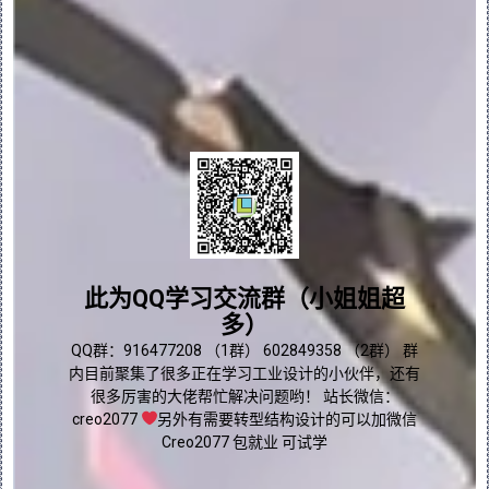
状态且“要移除的曲面”(Surfaces To 
Remove) 收集器处于启用状态。
2.从单个主体或单个面组中选择要移除的曲
面。
PS：同样可以先选择要移除的曲面，然后打开
“移除曲面”(Remove Surface) 选项卡。
3.要移除选定曲面，而不延伸或修剪相邻曲
面，请选中 “保持打开状态”(Leave Open) 
问题答疑♥资料白嫖
复选框。选择此选项时，“选项”(Options) 
选项卡上的连接选项将变为不可用。此外，生
成的几何中会出现以下更改：
群内有大量学习资料哟~
此为QQ学习交流群（小姐姐超
多）
实体转换为面组。
点我直接加群嘛
QQ群：916477208 （1群） 602849358 （2群） 群
内目前聚集了很多正在学习工业设计的小伙伴，还有
封闭面组转换为开放面组。
很多厉害的大佬帮忙解决问题哟！ 站长微信：
creo2077
另外有需要转型结构设计的可以加微信
4.要设置将移除曲面后生成的几何连接到模型
的方式，请单击“选项”(Options) 选项卡并
Creo2077 包就业 可试学
选择一个选项︰