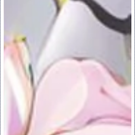
些曲面由未包括在曲面集中的其他形状共享，
请选择一个选项：
要分割共享曲面，以便仅移除属于选定形状的
共享曲面部分，请在“选项”(Options) 选项
卡上选中“自动分割形状曲面”(Auto Split 
Shape Surfaces) 复选框。
要移除整个共享曲面 (包括不属于要移除的形
状的部分)，请清除“自动分割形状曲面”
(Auto Split Shape Surfaces) 复选
框。
7.如果选择要移除的曲面集包含多轮廓曲面，
要从移除中排除轮廓，请在“选项”
(Options) 选项卡上选择“排除轮廓”
(Exclude Contours) 收集器，然后选择
要排除的轮廓。
8.要浏览用于移除曲面的几何配置的其他可能
解决方案，请在“选项”(Options) 选项卡上