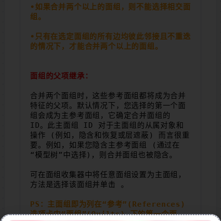
•如果合并两个以上的面组，则不能选择相交面
组。
•只有在选定面组的所有边均彼此邻接且不重迭
的情况下，才能合并两个以上的面组。
面组的父项继承：
合并两个面组时，这些参考面组都将成为合并
特征的父项。默认情况下，您选择的第一个面
组会成为主参考面组，它确定合并面组的 
ID。此主面组 ID 对于主面组的从属对象和
操作 (例如，隐含和恢复或层遮蔽) 而言很重
要。例如，如果您隐含主参考面组 (通过在
“模型树”中选择)，则合并面组也被隐含。
可在面组收集器中将任意面组设置为主面组，
方法是选择该面组并单击 。
PS：主面组即为列在“参考”(References) 
选项卡中“面组”(Quilts) 下的第一个面