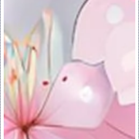
 -
在浏览器中显示详细的元件信息。
快捷菜单：
选择两个相交面组时，右键单击图形窗口可访
问快捷菜单命令：
•相交 (Intersect) - 在交点处合并两个
面组。
•联接 (Join) - 联接两个面组。
3.创建合并特征
创建合并特征：
1.执行下列操作之一：