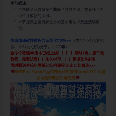
本节概述：
合并命令可以将多个曲面合并成面组、或者多个面
组合并成新的面组。
本节视频主要讲解合并的基本用法以及全选项解
读。
快速精通软件教程含系统化结构>>>
(内含193处实战经
验、106处小技巧分享，共270集)
全命令教程4K版本已经上线！！！ ！限时1折，原千元
教程，免费试看！！永久学习！！！精通软件必备
限时赠送系统化零基础结构课程 点击此处直达>>>
转型Preo/Creo产品结构设计加微信Creo2077 包就
业可先学就业后再交费
抱歉~该视频暂时没有权
限播放~请先登录您的授
权账号