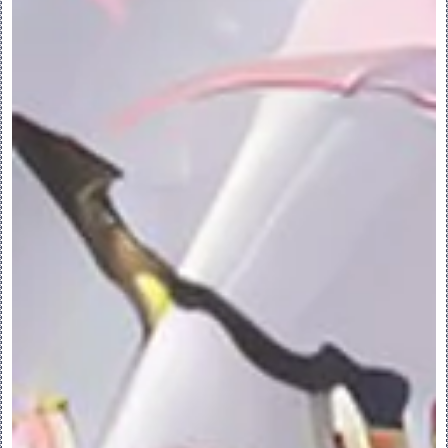
设置：
“保留的第一面组的侧”(Side Of 1st 
Quilt To Keep) - 对于第一个面组，反向
要保留的侧。
“保留的第二面组的侧”(Side Of 2nd 
Quilt To Keep) - 对于第二个面组，反向
要保留的侧。
选项卡：
•“参考”(References)
“面组”(Quilts) 收集器 - 显示为合并操
作选定的面组。
- 将选定面组移动到列表的顶部并将其
作为主面组。