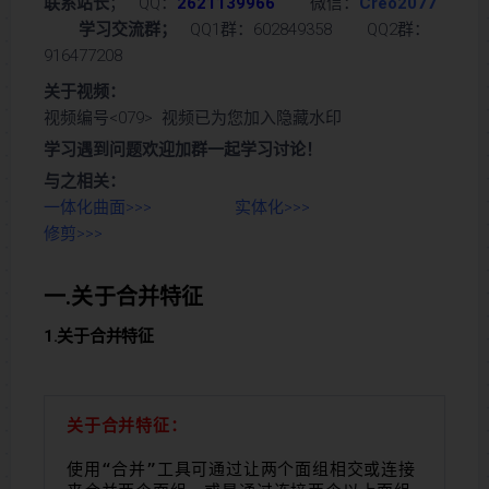
联系站长
； QQ：
2621139966
微信：
Creo2077
学习交流群；
QQ1群：602849358 QQ2群：
916477208
关于视频：
视频编号<079> 视频已为您加入隐藏水印
学习遇到问题欢迎加群一起学习讨论！
与之相关：
一体化曲面>>>
实体化>>>
修剪>>>
一.关于合并特征
1.关于合并特征
关于合并特征：
使用“合并”工具可通过让两个面组相交或连接