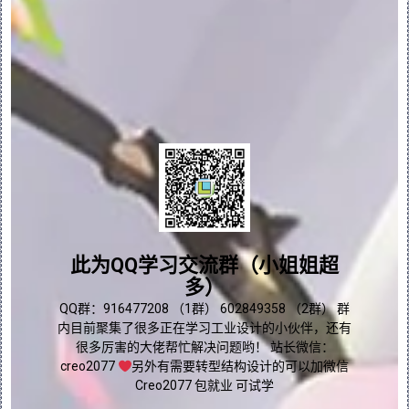
并”工具之后，即无法再使用撤消操作将该面组
从面组收集器中移除。
2.关于合并特征用户界面
关于合并特征用户界面：
问题答疑♥资料白嫖
“合并”(Merge) 选项卡由命令、选项卡和快
捷菜单组成。单击“模型”(Model) > “合
群内有大量学习资料哟~
此为QQ学习交流群（小姐姐超
并”(Merge) 可打开“合并”(Merge) 选项
卡。
多）
点我直接加群嘛
QQ群：916477208 （1群） 602849358 （2群） 群
内目前聚集了很多正在学习工业设计的小伙伴，还有
命令：
很多厉害的大佬帮忙解决问题哟！ 站长微信：
creo2077
另外有需要转型结构设计的可以加微信
只有选择了两个相交面组后，这些选项才可
Creo2077 包就业 可试学
用。