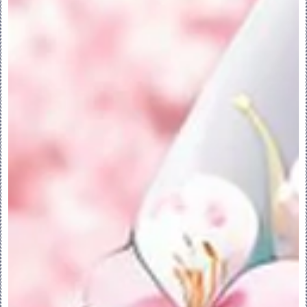
错误报告：
面组收集器中的面组会按次序合并。不过，如
果第一个面组无法与前一个面组进行合并，它
在面组收集器中会标示一个红点，例如 
。
后续面组将不会合并。如果“合并”(Merge) 
工具出错，“故障排除器”
(Troubleshooter) 对话框和消息区域中会
显示错误消息。欲了解某个特定面组的合并操
作失败的原因，请右键单击合并失败的面组，
然后在快捷菜单上单击“错误内容”(What's 
Wrong)。“故障排除器”
(Troubleshooter) 对话框随即出现，显示
该面组无法合并的原因。您可从面组收集器中
移除合并失败的面组，也可以在面组收集器中
重新排序该面组，然后继续进行合并过程。
合并特征可能因以下某个原因而失败：
•选定面组没有相邻边。
•选定面组相交或重迭。