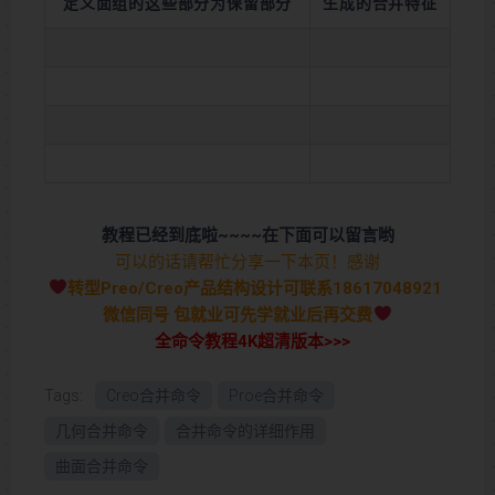
定义面组的这些部分为保留部分
生成的合并特征
教程已经到底啦~~~~在下面可以留言哟
可以的话请帮忙分享一下本页！感谢
转型Preo/Creo产品结构设计可联系18617048921
微信同号 包就业可先学就业后再交费
全命令教程4K超清版本>>>
Tags:
Creo合并命令
Proe合并命令
几何合并命令
合并命令的详细作用
曲面合并命令