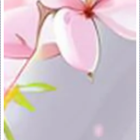
动态预览：
在选定两个以上面组的情况下进入“合并”工具
时，动态预览将会关闭。要打开动态预览，单
击“合并”(Merge) 选项卡上的 
。如果打
开了动态预览，当您向合并特征中添加面组或
从中移除面组时，图形窗口会随之更新。如果
“合并”工具出现错误，将显示已合并面组的预
览。例如，如果面组收集器中有五个面组，而
第三个面组合并操作失败，则会在图形窗口中
显示第一个和第二个面组的预览。
撤消与重做：
当“合并”(Merge) 选项卡打开时，对于执行
的全部操作，撤消和重做选项都可用。不过，
如果退出“合并”工具，则只能撤消整个合并操
作，无法撤消在“合并”工具内所执行的操作。
例如，如果您选择要加入至面组收集器中的面
组，可在“合并”工具内撤消此操作。退出“合