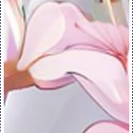
- 在列表中向上移动选定面组。
- 在列表中向下移动选定面组。
选项：
只有合并两个面组时此选项才可用，合并两个
以上面组时此选项不可用。
“相交”(Intersect) - 合并两个相交的面
组。生成的面组包括与相交边界邻近的原始面
组的各部分。选择保留每个面组的哪部分。
“联接”(Join) - 合并两个相邻的面组。一
个面组的单侧边必须位于另一个面组上。
属性：
“名称”(Name) 框 – 设置特征名称。