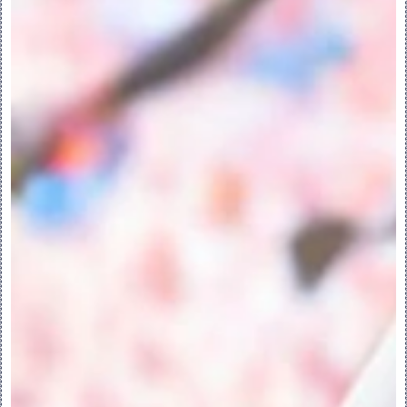
并”(Merge)。
可以使用下列方法之一来选择面组：
•在图形窗口中选择面组。
•单击图形窗口的空白区域，然后将指针拖动至
所需面组之上以选择它们。此操作称为“区域选
择”。使用区域选择时，所需面组必须完全位于
要选定的区域内。面组收集器中的选定面组会
根据它们在“模型树”上的特征编号加以排序。
PS：只有在使用“合并”(Merge) 工具时才能
使用区域选择。
•也可以使用“搜索工具”(Search Tool) 来
选择面组。要访问搜索工具，单击“工具”
(Tools) > “查找”(Find)。使用“搜索工
具”(Search Tool) 选择面组时，面组会根
据它们在“模型树”中的时间先后顺序添加至面
组收集器中。