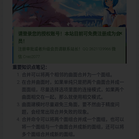
×
请登录您的授权账号！本站目前可免费注册成为会
员！
注册审批或者升级会员请联系站长！QQ:2621139966 微
抱歉~该视频暂时没有权限播放~请先登录您的授权账号
信:Creo2077
本视频教程含图文详细讲解了Creo软件中“合并”命令的使用方法，帮助用户轻松掌握合并面组与曲面以及多个面组之间的合并技巧。教程详细解释了合并命令在不同版本中的位置，并通过实例演示了合并时“相交”和“链接”两种模式的区别与适用场景。视频强调了根据曲面之间的关系选择合适的合并模式的重要性，以确保获得正确的合并结果。无论您是Creo初学者还是希望提升曲面设计效率的专业人士，本视频都能为您提供实用指导，助您轻松掌握合并命令，优化设计与建模流程！
本视频教程含图文详细讲解了Creo软件中“合并”命令的使用方法，帮助
重要知识点笔记：
用户轻松掌握合并面组与曲面以及多个面组之间的合并技巧。教程详细
合并可以将两个相邻的曲面合并为一个面组。
解释了合并命令在不同版本中的位置，并通过实例演示了合并时“相交”
在合并曲面时，如果单纯只是把两个曲面合并成一
和“链接”两种模式的区别与适用场景。视频强调了根据曲面之间的关系
面面组，尽量选择选项里面的连接模式，如果两个
选择合适的合并模式的重要性，以确保获得正确的合并结果。无论您是
曲面相交在一起，那么就使用相交模式。
Creo初学者还是希望提升曲面设计效率的专业人士，本视频都能为您提
曲面建模时尽量避免三角面，要不然由于精度问
供实用指导，助您轻松掌握合并命令，优化设计与建模流程！
题，会经常出现合并失败的现象。
合并命令可以将两个面组合并成一个面组，也可以
将一个面组与一个曲面合并成新的面组，还可以将
多个面组合并成新的面组。