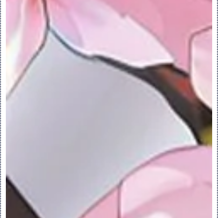
选择两个面组，然后单击“模型”(Model) > 
“合并”(Merge)。
单击“模型”(Model) > “合并”(Merge)，
然后选择两个面组。
“合并”(Merge) 选项卡随即打开。选定的第
一个面组成为默认主面组，它提供合并面组的
面组 ID。
2.要选择合并方法，单击“选项”(Options) 
选项卡，然后选择一个选项：
“相交”(Intersect) - 合并两个相交的面
组。生成的面组包括与相交边界邻近的原始面
组的各部分。选择保留每个面组的哪部分。
“联接”(Join) - 合并两个相邻的面组。一
个面组的单侧边必须位于另一个面组上。
3.两个面组相交处的箭头指向将被包括在合并
面组中的面组的侧。通过进行下列操作可更改