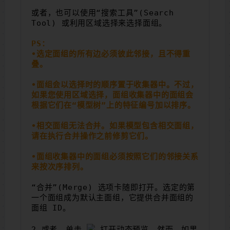
或者，也可以使用“搜索工具”(Search 
Tool) 或利用区域选择来选择面组。
PS：
•选定面组的所有边必须彼此邻接，且不得重
叠。
•面组会以选择时的顺序置于收集器中。不过，
如果您使用区域选择，面组收集器中的面组会
根据它们在“模型树”上的特征编号加以排序。
•相交面组无法合并。如果模型包含相交面组，
请在执行合并操作之前修剪它们。
•面组收集器中的面组必须按照它们的邻接关系
来按次序排列。
“合并”(Merge) 选项卡随即打开。选定的第
一个面组成为默认主面组，它提供合并面组的
面组 ID。
2.或者，单击 
打开动态预览。然而，如果