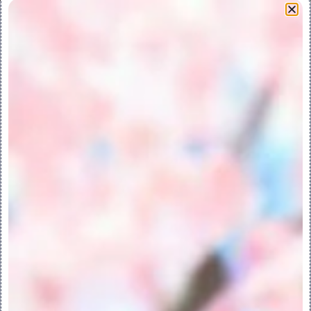
组。
如果您选择两个以上要合并的面组，“合并”
(Merge) 工具会以这些面组在面组收集器中
的显示顺序来合并面组。例如，主面组 (即面
组收集器中的第一个面组) 会与第二个面组合
并，形成主面组。然后，第三个面组会与该主
面组合并，依此类推，直到所有面组均合并为
止。
面组在面组收集器中的显示顺序对于成功执行
合并操作很重要，也就是说，面组收集器中的
面组必须根据它们的邻接关系循序排列。例
如，如果面组收集器中有五个面组，则面组一
和二合并后的结果应与面组三邻接，而面组
一、二和三合并后的结果应与面组四邻接，依
此类推。
访问合并工具：
要访问“合并”(Merge) 工具，请选择两个或
多个面组然后单击“模型”(Model) > “合