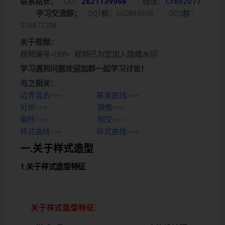
联系站长
； QQ：
2621139966
微信：
Creo2077
学习交流群；
QQ1群：602849358 QQ2群：
916477208
关于视频：
视频编号<088> 视频已为您加入隐藏水印
学习遇到问题欢迎加群一起学习讨论！
与之相关：
边界混合>>>
基准曲线>>>
分析>>>
镜像>>>
偏移>>>
相交>>>
样式曲线>>>
样式曲线>>>
一.关于样式造型
1.关于样式造型特征
关于样式造型特征：