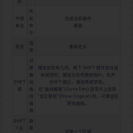
击
所
中键
有
完成当前操作
单击
命
重复
令
选
双击
重新定义
择
创
建
捕捉到现有几何。按下·SHIFT·键并按住鼠
曲
标按钮时，捕捉光标将跟随指针。松开
SHIFT
线
SHIFT 键后，捕捉将被禁用。
键
曲
在“曲线编辑”(Curve Edit) 选项卡上选择
线
“显示原始”(Show Original)
时，可捕捉到
编
原始曲线。
辑
SHIFT
曲
+ 左
面
选择一个区域