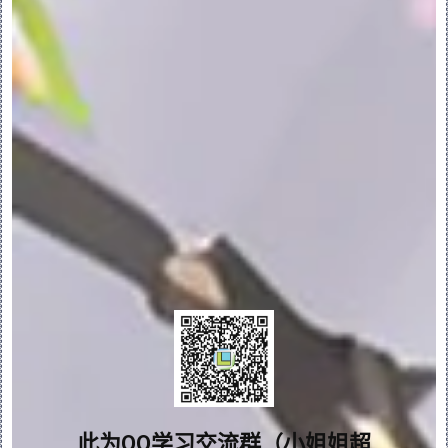
“样式”(Style) > “曲线”(Curve) > “复
制”(Copy) - 打开“复制”(Copy) 选项
卡，在此处复制选择的“样式”曲线并将其定
位。复制过程中将保留软点。
复制功能仅适用于平面和自由曲线，并不适用
于 COS。
“样式”(Style) > “曲线”(Curve) > “按
比例复制”(Copy Proportional) - 打开
“按比例复制”(Copy Proportional) 选
项卡，在此处复制选择的“样式”曲线。在复制
期间，选定几何中的第一条曲线的端点移动至
新位置时，将保留原始比例。
“样式”(Style) > “曲线”(Curve) > “转
换”(Convert) - 将平面、COS 或放置的曲
线转换为不同的曲线类型。
问题答疑♥资料白嫖
•“曲面”(Surface)
群内有大量学习资料哟~
“曲面”(Surface) - 打开“曲面”
此为QQ学习交流群（小姐姐超