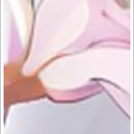
“斜率”(Slope) - 打开“斜率”(Slope) 
分析对话框。- 彩色显示相对于零件上的参考
平面、坐标系、曲线、边或基准轴的曲面的斜
率。
“偏移分析”(Offset Analysis) - 打开
“偏移”(Offset) 分析对话框。计算并显示
一组选定曲线、边或曲面的偏移。
“已保存分析”(Saved Analysis) - 打开
“已保存分析”(Saved Analysis) 对话
框。
“全部隐藏”(Hide All) - 隐藏全部已保存
分析。
“样式”(Style) > “分析”(Analysis) > 
“截面”(Sections) - “截面”
(Sections) 分析对话框。计算曲面连续
性，特别是在共用边界上的连续性。允许您突
出显示曲面上的横截面曲线或显示平行于选定
参考平面的横截面。