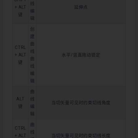
线
+ ALT
延伸点
编
键
辑
创
建
曲
CTRL
线
+ ALT
水平/竖直拖动锁定
曲
键
线
编
辑
曲
ALT
线
当切矢量可见时约束切线角度
键
编
辑
曲
CTRL
线
+ ALT
当切矢量可见时约束切线长度