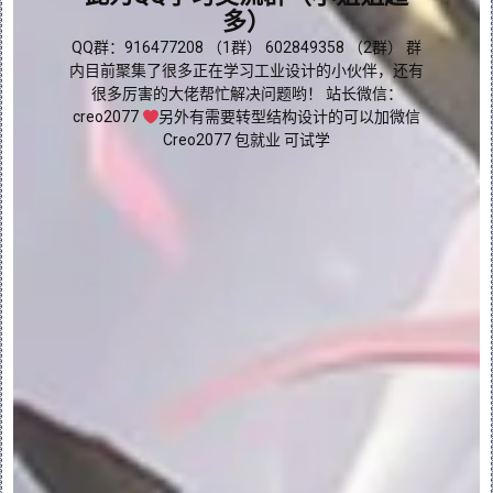
(Surface) 选项卡，可在其中从两条或多条
多）
曲线创建曲面，或者从边界和内部曲线创建三
点我直接加群嘛
QQ群：916477208 （1群） 602849358 （2群） 群
边界或四边界曲面。
内目前聚集了很多正在学习工业设计的小伙伴，还有
很多厉害的大佬帮忙解决问题哟！ 站长微信：
“曲面编辑”(Surface Edit) - 打开“曲面
creo2077
另外有需要转型结构设计的可以加微信
编辑”(Surface Edit) 选项卡，可在其中
Creo2077 包就业 可试学
通过编辑控制点和节点来修改曲面形状。
“曲面连接”(Surface Connect) - 打开
“曲面连接”(Surface Connect) 选项卡，
可在其中更改曲面间的连接。
“曲面修剪”(Surface Trim) - 打开“曲面
修剪”(Surface Trim) 选项卡，可在其中
使用一组曲线修剪曲面和面组。
分析:
“曲率”(Curvature) - 打开“曲率”
(Curvature) 分析对话框。计算并显示曲
线、边或曲面的曲率。从数学的角度来说，曲