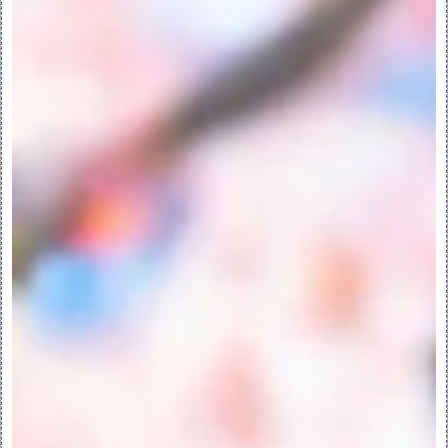
息。
“样式”(Style) > “操作”(Operations) 
> “隐含”(Suppress) - 暂时从模型中移除
图元 (物理上和视觉上)，直到恢复该图元。
“样式”(Style) > “操作”(Operations) 
> “恢复”(Resume) - 将隐含的图元返回至
模型。
“样式”(Style) > “操作”(Operations) 
> “恢复全部”(Resume All) - 将所有隐
藏的图元返回至模型。
平面:
“样式”(Style) > “设置活动平面”(Set 
Active Plane) > “设置活动平面”(Set 
Active Plane) - 针对创建和编辑几何来
选择活动基准平面。