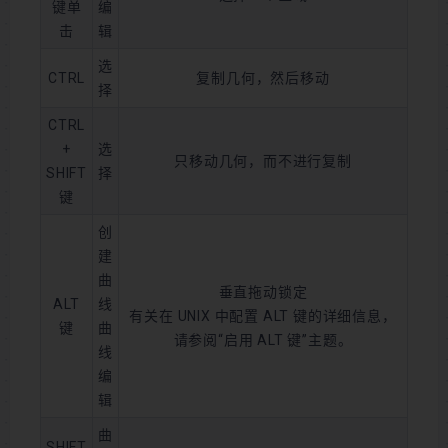
键单
编
击
辑
选
CTRL
复制几何，然后移动
择
CTRL
+
选
只移动几何，而不进行复制
SHIFT
择
键
创
建
曲
垂直拖动锁定
ALT
线
有关在 UNIX 中配置 ALT 键的详细信息，
键
曲
请参阅“启用 ALT 键”主题。
线
编
辑
曲
SHIFT