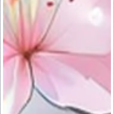
“图形”工具栏：
当“样式”(Style) 选项卡打开时，这些命令
会出现在图形窗口中的图形工具栏上。
“样式显示过滤器”(Style Display 
Filters) > “曲面显示”(Surface 
Display) - 打开和关闭当前出现在“样式
树”中的“样式”曲面的显示。
“样式显示过滤器”(Style Display 
Filters) > “曲线显示”(Curve 
Display) - 打开和关闭当前出现在“样式
树”中的“样式”曲线的显示。
“显示所有视图”(Show All Views) - 在
四个视图或一个全尺寸视图之间切换。
“活动平面方向”(Active Plane 
Orientation) - 调整视图，使活动基准平
面与屏幕平行。