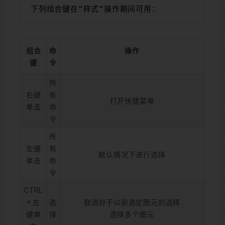
下列组合键在“样式”操作期间可用：
组合
命
操作
键
令
所
右键
有
打开快捷菜单
单击
命
令
所
左键
有
默认情况下进行选择
单击
命
令
CTRL
+ 左
选
取消对于以前选定图元的选择
键单
择
选择多个图元