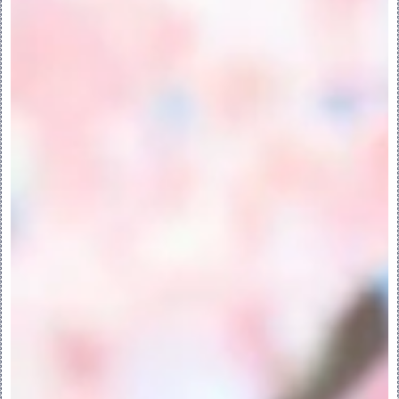
败的“样式”特征。打开“解决”(Resolve) 
对话框。
“样式”(Style) > “操作”(Operations) 
> “捕捉”(Snap) - 启用或禁用捕捉。默认
为禁用。选择点时，还可通过按下 SHIFT 键
来启用捕捉。
“样式”(Style) > “操作”(Operations) 
> “首选项”(Preferences) - 打开“样式
首选项”(Style Preferences) 对话框，
可在其中设置曲面连接、栅格显示与间距、重
新生成以及曲面网格的首选项。
“样式”(Style) > “操作”(Operations) 
> “图元信息”(Entity Information) - 
在信息窗口中显示关于选定“样式”图元的信
息。
“样式”(Style) > “操作”(Operations) 
> “特征信息”(Feature Information) 
- 在信息窗口显示关于当前“样式”特征的信