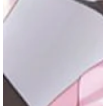
“显示下一视图”(Show Next View) - 在
单视图显示模式，按逆时针方向显示活动视图
的下一个视图。
快捷菜单：
当“样式”(Style) 选项卡打开时，右键单击
图形窗口可以访问快捷菜单命令。
•“下一个”(Next) - 在选择过程期间选择下
一项。
•“上一个”(Previous) - 在选择过程期间
选择前一项。
•“从列表中拾取”(Pick From List) - 
打开“从列表中拾取”(Pick From List) 
窗口。