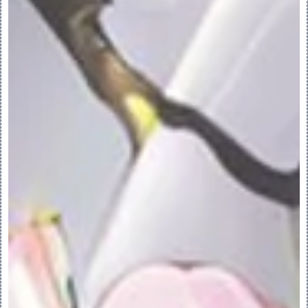
率等于 1/半径。
“反射”(Reflection) - 打开“反射”
(Reflection) 分析对话框。- 显示代表从
指定方向观察时在曲面上来自线性光源的反射
的曲线。
“节点”(Knots) - 打开“节点”(Knots) 
分析对话框。
“连接”(Connection) - 打开“连接分析”
(Connection Analysis) 对话框。
“拔模”(Draft) - 打开“拔模”(Draft) 
分析对话框。- 分析零件设计以确定要在模具
中使用的零件是否需要拔模。显示绘制的彩色
出图。
“着色曲率”(Shaded Curvature) - 打开
“着色曲率”(Shaded Curvature) 分析对
话框。计算并显示曲面上每点处的最小和最大
法向曲率值。