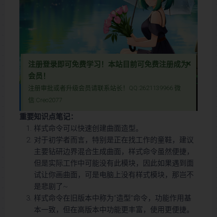
×
注册登录即可免费学习！本站目前可免费注册成为
会员！
注册审批或者升级会员请联系站长！QQ:2621139966 微
本视频为免费视频，登录后刷新本页面即可学习
信:Creo2077
本视频教程含图文深入解析了Creo样式命令和Proe样式命令的详细作用，帮助用户全面掌握这一强大的设计工具。样式命令（在旧版本中称为造型命令）主要用于高效创建空间曲线和曲面，广泛应用于曲面样式造型和零件样式造型中。教程详细讲解了样式命令的基本用法、功能特点以及与外部特征的关联，同时介绍了样式模块的界面布局、活动平面、快捷工具栏和可视镜像等实用功能。无论您是Creo/Proe初学者还是希望提升曲面与零件设计能力的专业人士，本视频都能为您提供实用指导，助您轻松掌握样式命令，优化设计流程！
本视频教程含图文深入解析了Creo样式命令和Proe样式命令的详细作
重要知识点笔记：
用，帮助用户全面掌握这一强大的设计工具。样式命令（在旧版本中称
样式命令可以快速创建曲面造型。
为造型命令）主要用于高效创建空间曲线和曲面，广泛应用于曲面样式
对于初学者而言，特别是正在找工作的童鞋，建议
造型和零件样式造型中。教程详细讲解了样式命令的基本用法、功能特
主要钻研边界混合生成曲面，样式命令虽然便捷，
点以及与外部特征的关联，同时介绍了样式模块的界面布局、活动平
但是实际工作中可能没有此模块，因此如果遇到面
面、快捷工具栏和可视镜像等实用功能。无论您是Creo/Proe初学者还
试让你画曲面，可是电脑上没有样式模块，那岂不
是希望提升曲面与零件设计能力的专业人士，本视频都能为您提供实用
是悲剧了~
指导，助您轻松掌握样式命令，优化设计流程！
样式命令在旧版本中称为“造型”命令，功能作用基
本一致，但在高版本中功能更丰富，使用更便捷。