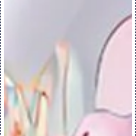
◦选择项定义搜索范围 (Select Items To 
Define The Search Scope) - 在装配
放置搜索区域中搜索元件或界面。定义区域。
7.单击“立即查找”(Find Now)。查找到的
位置显示在“找到的位置”(locations 
Found) 列表中。
8.在“找到的位置”(locations Found) 
列表中选择一个位置，然后单击 
 ，将其移动
到“选定位置”(locations Selected) 列
表中。元件被放置在装配中的该位置上。
9.单击“首选项”(Preferences) 更改“位
置的最大数目”(Max. Number Of 
Locations)，以显示列表中的其他放置位
置。
界面至几何匹配：