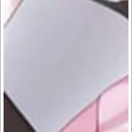
◦选择项定义搜索范围 (Select Items To 
Define The Search Scope) - 在装配
放置搜索区域中搜索元件或特征。定义区域。
7.单击“立即查找”(Find Now)。查找到的
位置显示在“找到的位置”(locations 
Found) 列表中。
8.在“找到的位置”(locations Found) 
列表中选择一个位置，然后单击 
，将其移动
到“选定位置”(locations Selected) 列
表中。元件被放置在装配中的该位置上。
9.单击“首选项”(Preferences) 更改“位
置的最大数目”(Max. Number Of 
Locations)，以显示列表中的其他放置位
置。
对于两种界面匹配选项
1.单击“关闭”(Close) 接受放置定义。