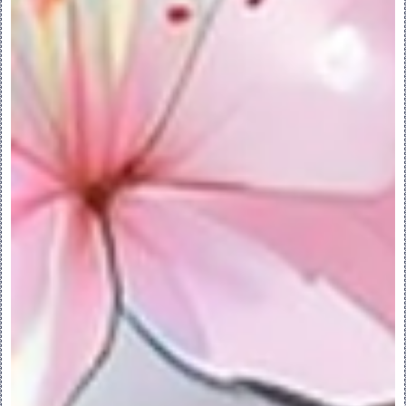
1.从“界面放置”(Interface Placement) 
列表中选择“界面至几何”(Interface To 
Geometry)。
2.选择装配几何放置参考。
3.要添加元件的其他实例，右键单击图形窗口
并从快捷菜单中选择“新建位置”(New 
Location)，或者在“放置”(Placement) 
选项卡中选择“新建位置”(New 
Location)。
4.要自动放置出现的多个元件，请按照下列步
骤操作：
5.单击 “自动放置”(Auto Place)。“自动
放置”(Auto Place) 对话框打开。
6.选择自动放置选项：
◦屏幕点 (Screen Point) - 搜索最近的
可用位置。在装配中单击。