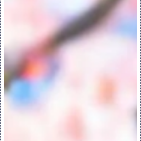
◦对于一个曲面或基准平面，选择 “配对”
(Mate)、“对齐”(Align)、“相切”
(Tangent)、“曲面上的点”(Pnt On Srf) 
或 “曲面上的边”(Edge On Srf)。
◦对于点，选择 “对齐”(Align)、“直线上的
点”(Pnt On Line) 或 “曲面上的点”
(Pnt On Srf)。
7.选择附加元件参考。每个选定参考将作为新
约束进行添加。
8.使用选项卡定义当前界面的“属性”
(Properties) 和“标准”(Criteria)。
9.单击“确定”(OK)。放置界面显示在“界面”
(Interfaces) 文件夹中的“模型树”脚注
中。接收界面随即出现在“模型树”中。
4.定义元件界面模板