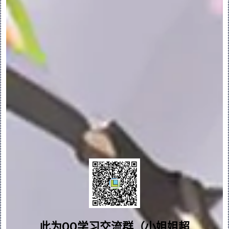
•“信息”(Info) - 打开浏览器或“参考信
息”(Reference Information) 窗口。选
择 “特征”(Feature) 或 “模型”(Model) 
以在浏览器中显示信息。选取 “参考查看器”
(Reference Viewer) 以打开“参考查看
器”(Reference Viewer) 对话框。
•“从页脚移开”(Move From Footer) 或
“移动至页脚”(Move To Footer) - 将
“模型树”中的界面移动至页脚或从页脚移开。
•“参数”(Parameters) - 打开“参数”
(Parameters) 对话框以编辑界面参数。
PS：“复制”(Copy) 和“粘贴”(Paste) 命
令均可用于界面，但是“选择性粘贴”(Paste 
Special) 则不能。
问题答疑♥资料白嫖
6.使用界面匹配放置元件
群内有大量学习资料哟~
此为QQ学习交流群（小姐姐超