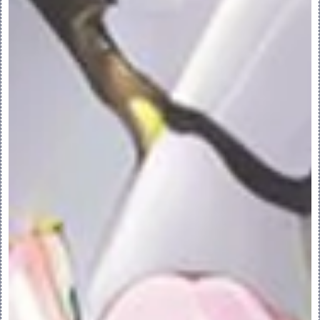
◦包括子模型界面 (Include Sub Model 
Interfaces) - 在所有子模型中使用界
面。
◦检查界面标准 (Check Interface 
Criteria) – 检查标准是否匹配。
◦检查匹配干涉 (Check Interference 
Of Matches) - 匹配不与其它元件发生干
涉的界面。
5.选择一个界面放置选项，然后使用“界面至
界面”(Interface To Interface) 或
“界面至几何”(Interface To Geometry) 
继续进行放置。
界面至界面匹配：
1.默认情况下，将从“约束”(Constraints) 
列表中选择“界面至界面”(Interface To 
Interface)。