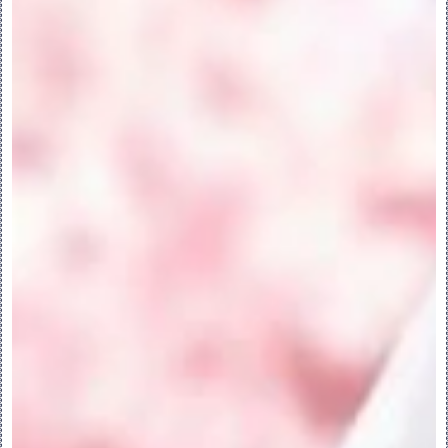
定义元件界面模板：
1.在打开的装配中，单击 “元件界面”
(Component Interface)。“元件界面”
(COMPONENT INTERFACE) 对话框随即打
开。
2.接受默认名称，或在“界面名称”
(Interface Name) 框中输入新名称。
3.要使用预定义的放置集，从列表中选取“界
面模板”(Interface Template)。为每个
预定义约束选择参考。
4.从“放置/接收界面”
(Placement/Receiving Interface) 
列表中选取类型：
◦两者中任一 (Either) - 接收界面或放置
界面