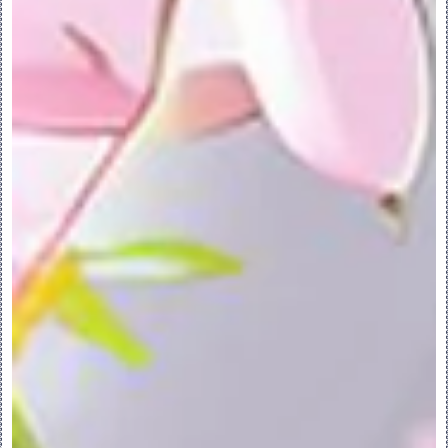
•删除 (Delete) - 删除界面。
•隐含 (Suppress) - 隐含界面。
•组 (Group) — 归组选定的界面。
•重命名 (Rename) - 重命名界面。
•“设置默认值”(Set Default) - 设置界
面为默认放置界面。
• 
- 打开“界面”(Interface) 对话框以
编辑界面定义。
• 
- 打开“编辑参考”(Edit 
Reference) 对话框以编辑界面参考。
•“阵列”(Pattern) - 阵列化界面。
•“创建注解”(Create A Note) > “特征”
(Feature) - 打开“注解”(Note) 对话框
并插入图形特征注解。