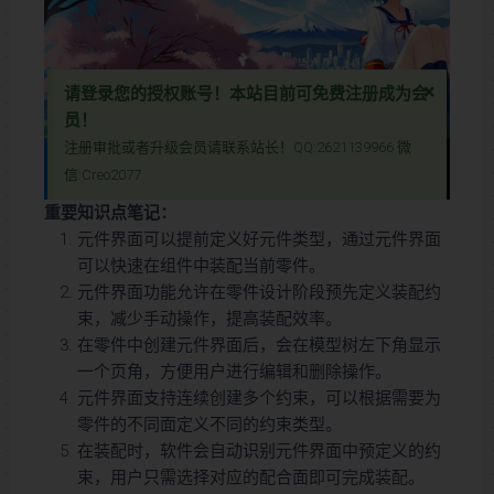
×
请登录您的授权账号！本站目前可免费注册成为会
员！
注册审批或者升级会员请联系站长！QQ:2621139966 微
抱歉~该视频暂时没有权限播放~请先登录您的授权账号
信:Creo2077
本视频教程含图文详细讲解Pro/ENGINEER（Creo）软件中“元件界面”功能的使用方法，帮助用户通过预先定义装配约束**，显著简化和加速装配过程。教程以一个正方体零件为例，演示了如何创建、编辑和使用元件界面，自动生成装配约束，避免手动选择约束类型，从而大幅提升装配效率。无论您是从事产品设计、机械工程还是工业设计，本教程都将为您提供实用的操作技巧，助您优化装配流程，提升工作效率与设计灵活性。
本视频教程含图文详细讲解Pro/ENGINEER（Creo）软件中“元件界面”
重要知识点笔记：
功能的使用方法，帮助用户通过预先定义装配约束**，显著简化和加速
元件界面可以提前定义好元件类型，通过元件界面
装配过程。教程以一个正方体零件为例，演示了如何创建、编辑和使用
可以快速在组件中装配当前零件。
元件界面，自动生成装配约束，避免手动选择约束类型，从而大幅提升
元件界面功能允许在零件设计阶段预先定义装配约
装配效率。无论您是从事产品设计、机械工程还是工业设计，本教程都
束，减少手动操作，提高装配效率。
将为您提供实用的操作技巧，助您优化装配流程，提升工作效率与设计
在零件中创建元件界面后，会在模型树左下角显示
灵活性。
一个页角，方便用户进行编辑和删除操作。
元件界面支持连续创建多个约束，可以根据需要为
零件的不同面定义不同的约束类型。
在装配时，软件会自动识别元件界面中预定义的约
束，用户只需选择对应的配合面即可完成装配。