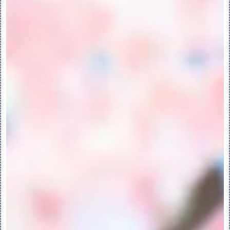
3.接受“用户定义”(User Defined) 作为
“界面模板”(Interface Template)。
4.从“放置/接收界面”
(Placement/Receiving Interface) 
列表中选取类型：
◦两者中任一 (Either) - 接收界面或放置
界面
◦接收 (Receiving) - 接收装配界面
◦放置 (Placing) - 放置元件界面
5.为第一个约束选择元件的参考曲面、轴、基
准平面或基准点。
6.从列表中选择“约束类型”(Constraint 
Type)。当选择“重合”(Coincident) 或
“距离”(Distance) 时，必须选择“显式类
型”(Explicit Type)。