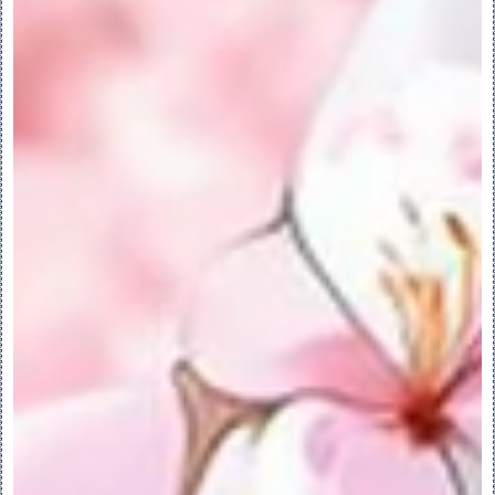
◦接收 (Receiving) - 接收装配界面
◦放置 (Placing) - 放置元件界面
5.使用选项卡定义当前界面的“属性”
(Properties) 和“标准”(Criteria)。
6.单击“确定”(OK)。放置界面显示在“界面”
(Interfaces) 文件夹中的“模型树”脚注
中。接收界面随即出现在“模型树”中。
5.编辑元件界面
编辑元件界面：
右键单击“模型树”脚注中的元件界面，并选择
下列选项之一：