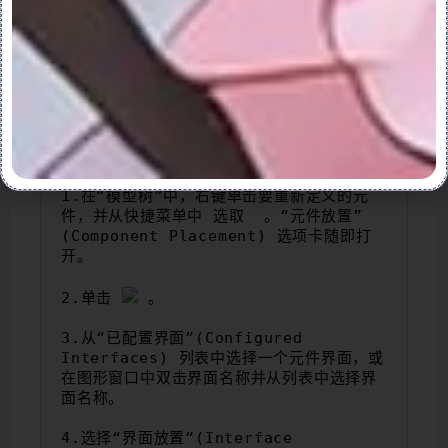
2.单击确定 。
7.使用接口重新定义元件放置
使用接口重新定义元件放置：
1.在“模型树”中，右键单击要重新定义的元
件，并从快捷菜单中 选取 
。“元件放置”
(Component Placement) 选项卡随即打
开。
2.单击 
 。
3.从“已配置界面”(Configured 
Interfaces) 列表中选择一个元件界面，或
在图形窗口中双击界面名称并从列表中选择界
面名称。
4.选择“界面放置”(Interface 