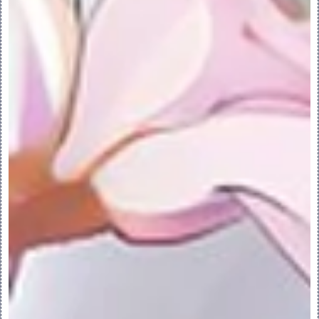
2.单击在装配中出现的每个界面（由 
标
识）。出现的元件会被自动放置在该位置。
3.要添加元件的其他实例，右键单击图形窗口
并从快捷菜单中选择“新建位置”(New 
Location)，或者在“放置”(Placement) 
选项卡中单击“新建位置”(New 
Location)。
4.要自动放置出现的多个元件，请按照下列步
骤操作：
5.单击 “自动放置”(Auto Place)。“自动
放置”(Auto Place) 对话框打开。
6.选择自动放置选项：
◦在整个活动装配中搜索位置 (Search For 
Locations Within The Active 
Assembly) - 使用界面至界面匹配在装配中
搜索放置位置。