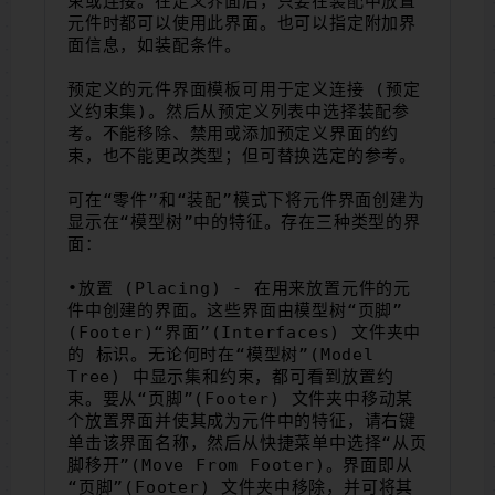
束或连接。在定义界面后，只要在装配中放置
元件时都可以使用此界面。也可以指定附加界
面信息，如装配条件。
预定义的元件界面模板可用于定义连接 (预定
义约束集)。然后从预定义列表中选择装配参
考。不能移除、禁用或添加预定义界面的约
束，也不能更改类型；但可替换选定的参考。
可在“零件”和“装配”模式下将元件界面创建为
显示在“模型树”中的特征。存在三种类型的界
面：
•放置 (Placing) - 在用来放置元件的元
件中创建的界面。这些界面由模型树“页脚”
(Footer)“界面”(Interfaces) 文件夹中
的 标识。无论何时在“模型树”(Model 
Tree) 中显示集和约束，都可看到放置约
束。要从“页脚”(Footer) 文件夹中移动某
个放置界面并使其成为元件中的特征，请右键
单击该界面名称，然后从快捷菜单中选择“从页
脚移开”(Move From Footer)。界面即从
“页脚”(Footer) 文件夹中移除，并可将其