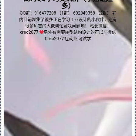
多）
点我直接加群嘛
QQ群：916477208 （1群） 602849358 （2群） 群
使用界面匹配放置元件：
内目前聚集了很多正在学习工业设计的小伙伴，还有
很多厉害的大佬帮忙解决问题哟！ 站长微信：
1.在打开的装配中，单击 “组装”
creo2077
另外有需要转型结构设计的可以加微信
(Assemble)。“打开”(Open) 对话框打
Creo2077 包就业 可试学
开。
2.选择要放置的元件，然后单击“打开”
(Open)。“元件放置”(Component 
Placement) 选项卡随即打开。
3.要使用不同于默认界面的界面，请从“已配
置界面”(Configured Interfaces) 列表
中选择该界面。
4.单击“选项”(Options)。“选项”
(Options) 选项卡随即打开。选择所有所需
的选项：
◦包含临时界面 (Include Temporary 
Interfaces) - 使用临时界面。