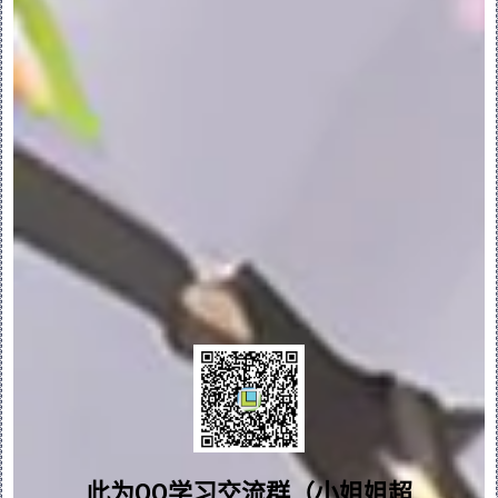
下列方式创建可配置模块：
•单独使用“新建”(New) 对话框。
•在高级可配置产品的上下文中使用 “创建”
(Create) 命令。
•通过将现有装配保存为可配置模块。
PS：在装配中，如果某元件多次出现，则元件
仅在第一次出现时会保存到可配置模块中。对
元件进行阵列化时，仅阵列导引会保存到可配
置模块中。
•通过将互换装配保存为模块。
•将元件传递到模块中时采用即时模式。
可配置模块中的元件在“模型树”中的可配置模
问题答疑♥资料白嫖
块下方列出。默认情况下，代表元件是可配置
模块中的第一个元件，但也可将打开的或活动
模块中的任意模块变量设置为代表元件。在模
群内有大量学习资料哟~
此为QQ学习交流群（小姐姐超