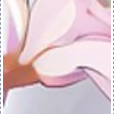
2.单击“文件”(File) > “另存为”(Save 
As) > “另存为可配置模块”(Save As 
Configurable Module)。“保存副本”
(Save A Copy) 对话框随即打开。
3.键入装配的文件名，然后单击“确定”
(OK)。“装配另存为可配置模块”(Assembly 
Save As Configurable Module) 元件
选取器对话框随即打开。
4.在“选取器树”中选择一个元件或在“操作”
(Action) 列中选择一个单元格并选取一个选
项。
◦“保存副本”(Save A Copy) - 保存元件
的副本。
◦“重新使用”(Reused) - 重新使用可配置
产品中的元件。
◦“在另存后移除”(Remove On Save As) 
- 移除多次出现的已组装元件。