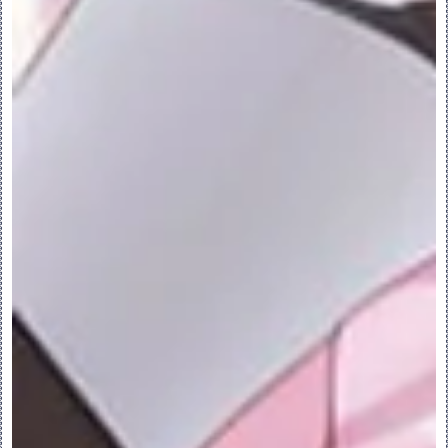
B.选择要作为模板使用的装配，然后单击“打
开”(Open)。
C.单击“确定”(OK)。“设计解决方案”
(Design Solutions) 对话框会打开。
◦“空”(Empty) - 创建空可配置模块。默认
情况下，不放置空的可配置模块。
8.要使可配置模块保持未放置状态，请单击
“不放置元件”(Leave Component 
Unplaced) 复选框。
9.单击“确定”(OK)。
10.在“设计解决方案”(Design 
Solutions) 对话框中，从列表中选择元
件，然后单击“确定”(OK)。“元件放置”
(Component Placement) 选项卡会打
开，且元件会显示在图形窗口中。