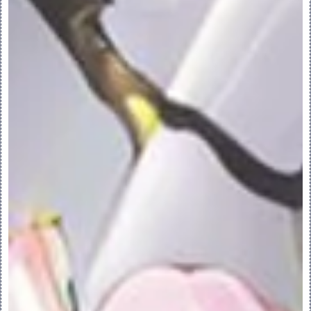
3.要更改默认名称，请在“文件名”(File 
Name) 框中键入名称。
4.要添加公用名称，请在“公用名称”
(Common Name) 框中键入名称。
5.要使用自定义模板，请清除“使用默认模板”
(Use Default Template) 复选框。
6.单击“确定”(OK)。模块会在新窗口中打
开。
9.从现有装配创建可配置模块
从现有装配创建可配置模块:
1.打开装配将其另存为可配置模块。