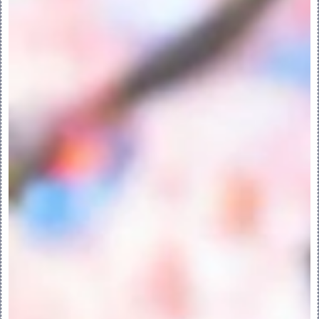
“浏览”(Browse) 来选择要作为模板使用的
装配。“元件放置”(Component 
Placement) 选项卡会打开以放置新子装
配。
◦“定位默认基准”(Locate Default 
Datums) - 使用选定的“定位基准的方法”
(Locate Datums Method) 创建及放置空
子装配。
◦“空”(Empty) - 创建没有任何几何的可配
置子装配。将几何添加到可配置子装配。
◦“创建特征”(Create Features) - 创建
没有任何几何的子装配。子装配会放入默认位
置，而且当您关闭对话框时会处于活动状态。
将元件添加至子装配。
5.关于重定受影响子项的参考