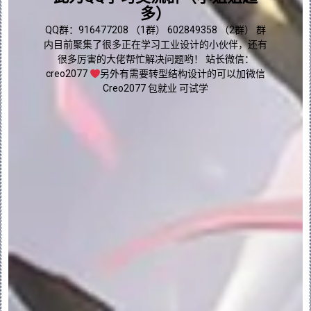
块中定义的代表元件是放置该模块时使用的元
多）
件，默认情况下，该元件将在放置模块之后成
点我直接加群嘛
为当前模块变量。当前模块变量是表示图形窗
QQ群：916477208 （1群） 602849358 （2群） 群
口中的模块的元件，在“模型树”中用 标识。
内目前聚集了很多正在学习工业设计的小伙伴，还有
可将任意模块变量设置为当前模块变量。
很多厉害的大佬帮忙解决问题哟！ 站长微信：
creo2077
另外有需要转型结构设计的可以加微信
在创建可配置模块并添加元件时，每个新的模
Creo2077 包就业 可试学
块变量都会添加到默认位置并以分解状态表
示。
8.创建新的可配置模块
创建新的可配置模块:
1.单击新建 或“文件”(File) > “新建”
(New)。“新建”(New) 对话框随即打开。
2.选择“可配置模块”(Configurable 
Module)。