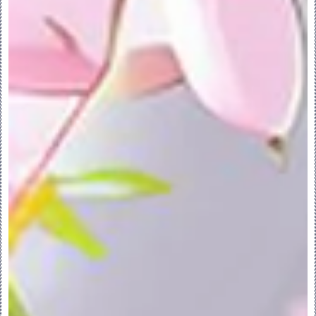
(Do Not Open The 'Affected 
Children' Dialog Box)。“受影响的子
项”(Affected Children) 对话框不会打
开。
PS：这与设置 
Affected_children_no_dialog 配置选
项相同。
7.关于可配置模块
关于可配置模块：
可配置模块在“模型树”中用 
 标识。可配置
模块是支持多个设计变量的可配置产品中的装
配。每个内部模块变量都是一个独立的模型，
该模型能够与可配置模块中的其他变量进行互
换。不允许同一元件多次出现。模块变量可以
是零件、子装配，也可以是可配置产品。可按