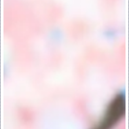
Component) 对话框打开。
2.从“类型”(Type) 列表中选择“子装配”
(Subassembly)。
3.从“子类型”(Sub-Type) 列表中选择“可
配置产品”(Configurable Product)。
4.要更改默认名称，请在“文件名”(File 
Name) 框中键入名称。
5.要添加公用名称，请在“公用名称”
(Common Name) 框中键入名称。
6.单击“确定”(OK)。将打开“创建选项”
(Creation Options) 对话框。
7.选择“创建方法”(Creation Method) 
来创建及放置可配置子装配。
◦“从现有项复制”(Copy From Existing) 
- 从现有装配复制可配置子装配模板。单击