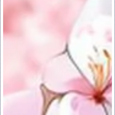
3.在“可配置装配”(Configurable 
Assembly) 区域中，设置“设置当前解决方
案时受影响的子项”(Affected Children 
When Setting Current Solution) 选
项：
◦“选定”(Selected) (默认) - 打开“受影
响的子项”(Affected Children) 对话
框。选择要从重定参考中排除的元件。
◦“自动”(Auto) - 自动重定所有受影响元件
的参考。
◦“无”(None) - 不重定任何受影响元件的参
考。
PS：此选项与设置 
Affected_children_solution 配置选
项相同。
4.选择“自动”(Auto) 或“无”(None) 时，
您可以单击“不打开‘受影响的子项’对话框”