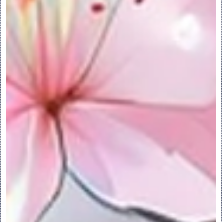
2.在“类型”(Type) 列表中，单击“子装配”
(Subassembly)。
3.在“子类型”(Sub-Type) 列表中单击“模
块”(Module)。
4.要更改默认名称，请在“文件名”(File 
Name) 框中键入名称。
5.要添加公用名称，请在“公用名称”
(Common Name) 框中键入名称。
6.单击“确定”(OK)。将打开“创建选项”
(Creation Options) 对话框。
7.选择一种创建方法：
◦“从现有项复制”(Copy From Existing) 
- 从现有装配复制模板。
A.单击“浏览”(Browse)。“选取模板”
(Choose Template) 对话框打开。