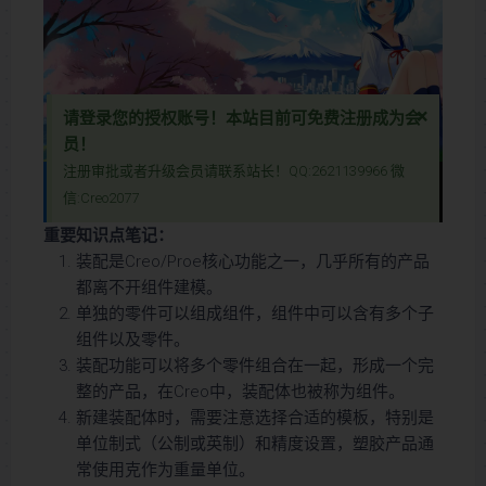
×
请登录您的授权账号！本站目前可免费注册成为会
员！
注册审批或者升级会员请联系站长！QQ:2621139966 微
抱歉~该视频暂时没有权限播放~请先登录您的授权账号
信:Creo2077
本视频教程含图文深入讲解了Creo与Pro/E软件中的配置产品与术语表功能，涵盖Creo配置产品与术语表、Pro/E配置产品与术语表、模型配置产品与术语表以及组件中的配置产品与术语表。视频详细解析了配置产品与术语表命令的作用与使用方法，帮助用户高效管理产品配置与标准化术语，提升设计一致性与协作效率。通过实际演示，您将学会如何创建、编辑和应用配置产品与术语表，优化设计流程，确保项目标准化与高效执行。无论是初学者还是资深工程师，都能从中掌握这一强大工具，为复杂设计项目提供支持。
本视频教程含图文深入讲解了Creo与Pro/E软件中的配置产品与术语表
重要知识点笔记：
功能，涵盖Creo配置产品与术语表、Pro/E配置产品与术语表、模型配
装配是Creo/Proe核心功能之一，几乎所有的产品
置产品与术语表以及组件中的配置产品与术语表。视频详细解析了配置
都离不开组件建模。
产品与术语表命令的作用与使用方法，帮助用户高效管理产品配置与标
单独的零件可以组成组件，组件中可以含有多个子
准化术语，提升设计一致性与协作效率。通过实际演示，您将学会如何
组件以及零件。
创建、编辑和应用配置产品与术语表，优化设计流程，确保项目标准化
装配功能可以将多个零件组合在一起，形成一个完
与高效执行。无论是初学者还是资深工程师，都能从中掌握这一强大工
整的产品，在Creo中，装配体也被称为组件。
具，为复杂设计项目提供支持。
新建装配体时，需要注意选择合适的模板，特别是
单位制式（公制或英制）和精度设置，塑胶产品通
常使用克作为重量单位。